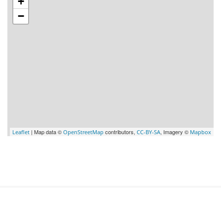
+
−
| Map data ©
contributors,
, Imagery ©
Leaflet
OpenStreetMap
CC-BY-SA
Mapbox