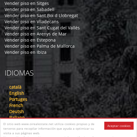
Vender piso en Sitges
Vender piso en Sabadell
Vender piso en Sant Boi d Llobregat
Vender piso en Viladecans
Vender piso en Sant Cugat del Vallès
Vender piso en Arenys de Mar
Vender piso en Estepona
Vender piso en Palma de Mallorca
Vender piso en Ibiza
IDIOMAS
català
English
Portuges
French
Deutsh
Italiano
Nederlandse
El sitio web www.oirealestate.net utiliza cookies propias y de
Aceptar cookies
terceros para recopilar información que ayuda a optimizar su
русский
visita a sus páginas web.
中文