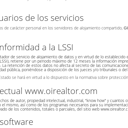
arios de los servicios
tos de carácter personal en los servidores de alojamiento compartido,
G
nformidad a la LSSI
or de servicio de alojamiento de datos y en virtud de lo establecido en
LSSI), retiene por un periodo máximo de 12 meses la información impresci
o. La retención de estos datos no afecta al secreto de las comunicacion
idad pública, poniéndose a disposición de los jueces y/o tribunales o del
stado se hará en virtud a lo dispuesto en la normativa sobre protecció
ectual www.oirealtor.com
chos de autor, propiedad intelectual, industrial, "know how" y cuantos 
en el mismo, así como de los programas necesarios para su implementació
ado de los contenidos, totales o parciales, del sitio web www.oirealtor.c
 software