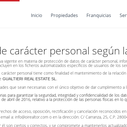
Inicio
Propiedades
Franquicias
Ser
de carácter personal según 
va vigente en materia de protección de datos de carácter personal, inf
incluyen en los ficheros automatizados específicos de usuarios de los s
 carácter personal tiene como finalidad el mantenimiento de la relació
de
GUALTIERI REAL ESTATE SL.
ades que sean necesarias con el único objetivo de dar cumplimiento a l
s para garantizar la seguridad, integridad y confidencialidad de los d
 abril de 2016, relativo a la protección de las personas físicas en lo 
echos de acceso, oposición, rectificación y cancelación reconocidos en 
email a: info@oirealtor.com o en la dirección: C/ Carranza, 25, C.P. 2800
por él son ciertos y correctos, y se compromete a mantenerlos actualiz