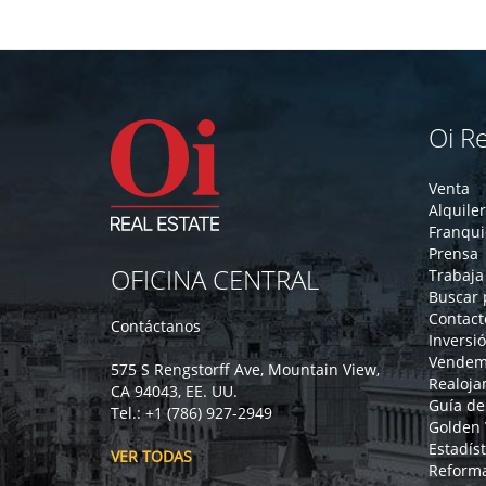
Oi Re
Venta
Alquiler
Franqui
Prensa
OFICINA CENTRAL
Trabaja
Buscar 
Contact
Contáctanos
Inversi
Vendem
575 S Rengstorff Ave, Mountain View,
Realoja
CA 94043, EE. UU.
Guía de
Tel.: +1 (786) 927-2949
Golden 
Estadíst
VER TODAS
Reform