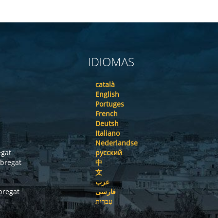
IDIOMAS
català
English
Portuges
French
Deutsh
Italiano
Nederlandse
egat
русский
obregat
中
文
عرب
bregat
فارسی
עִברִית