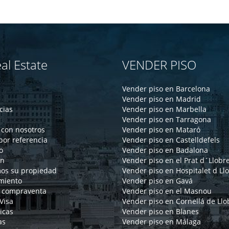
al Estate
VENDER PISO
Vender piso en Barcelona
Vender piso en Madrid
cias
Vender piso en Marbella
Vender piso en Tarragona
 con nosotros
Vender piso en Mataró
por referencia
Vender piso en Castelldefels
o
Vender piso en Badalona
ón
Vender piso en el Prat d´Llobr
os su propiedad
Vender piso en Hospitalet d Ll
miento
Vender piso en Gavá
 compraventa
Vender piso en el Masnou
Visa
Vender piso en Cornellá de Llo
icas
Vender piso en Blanes
as
Vender piso en Málaga