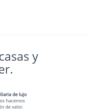
casas y
er.
iaria de lujo
tros hacemos
ón de valor.