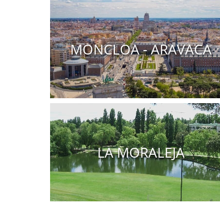
Pisos en venta Madrid centro
MONCLOA - ARAVACA
Casas en venta Moncloa - Aravaca
LA MORALEJA