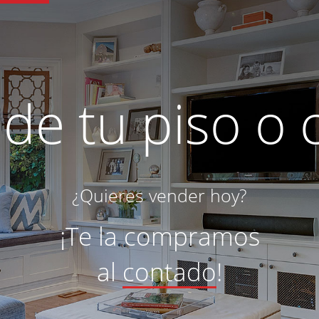
de tu piso o 
¿Quieres vender hoy?
¡Te la compramos
al
contado
!