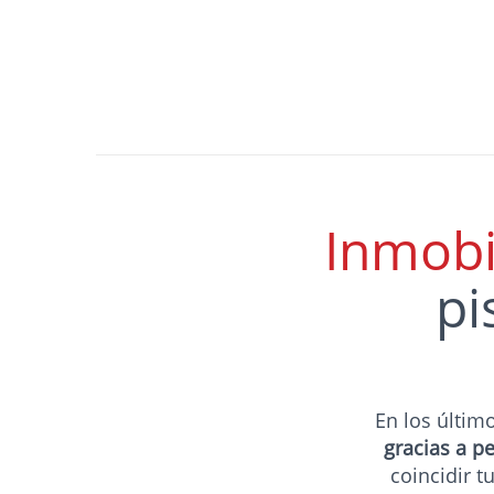
Inmobil
pi
En los últi
gracias a p
coincidir t