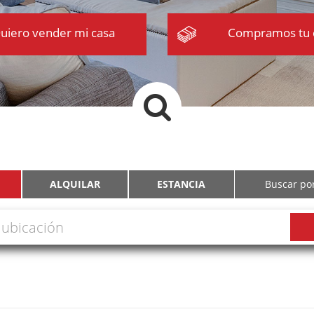
uiero vender mi casa
Compramos tu 
ALQUILAR
ESTANCIA
Buscar por