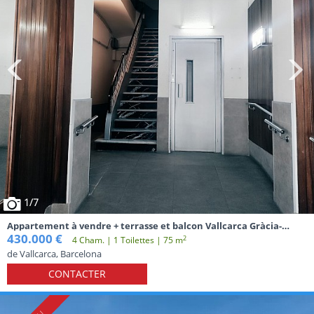
1
/7
Appartement à vendre + terrasse et balcon Vallcarca Gràcia-
Barcelone
430.000 €
2
4 Cham. | 1 Toilettes | 75 m
de Vallcarca, Barcelona
CONTACTER