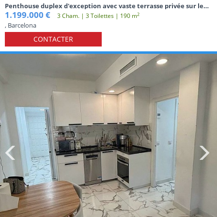
Penthouse duplex d'exception avec vaste terrasse privée sur le
toit à Poblenou
1.199.000 €
2
3 Cham. | 3 Toilettes | 190 m
, Barcelona
CONTACTER