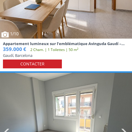
1
/10
Appartement lumineux sur l’emblématique Avinguda Gaudí –
Sagrada Família
359.000 €
2
2 Cham. | 1 Toilettes | 50 m
Gaudí, Barcelona
CONTACTER