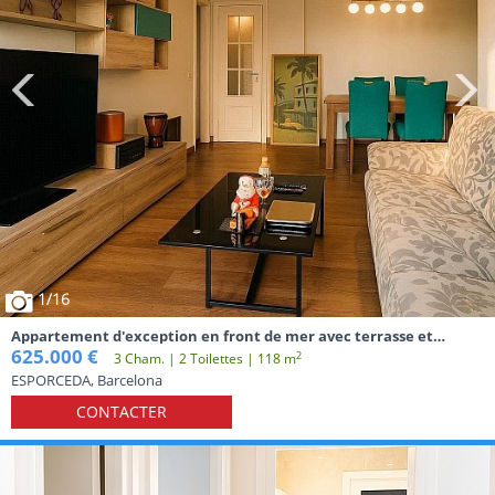
1
/16
Appartement d'exception en front de mer avec terrasse et
garage à Diagonal Mar
625.000 €
2
3 Cham. | 2 Toilettes | 118 m
ESPORCEDA, Barcelona
CONTACTER