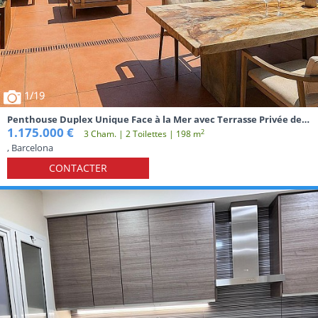
1
/19
Penthouse Duplex Unique Face à la Mer avec Terrasse Privée de
90 m² et Vues Spectaculaires à Diagonal Mar
1.175.000 €
2
3 Cham. | 2 Toilettes | 198 m
, Barcelona
CONTACTER