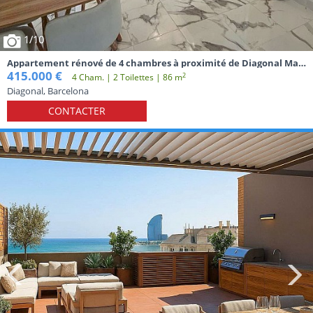
1
/10
Appartement rénové de 4 chambres à proximité de Diagonal Mar,
du métro, du tramway et de la plage à Barcelone
415.000 €
2
4 Cham. | 2 Toilettes | 86 m
Diagonal, Barcelona
CONTACTER