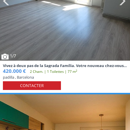
1
/7
Vivez à deux pas de la Sagrada Família. Votre nouveau chez-vous
vous attend.
420.000 €
2
2 Cham. | 1 Toilettes | 77 m
padilla , Barcelona
CONTACTER