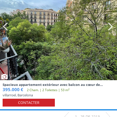
1
/14
Spacieux appartement extérieur avec balcon au cœur de
l'Eixample
395.000 €
2
2 Cham. | 2 Toilettes | 53 m
villarroel, Barcelona
CONTACTER
1 - 25 DE 2213