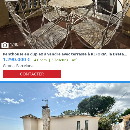
1
/40
Penthouse en duplex à vendre avec terrasse à REFORM, la Dreta
de l'Eixample, Barcelone
1.290.000 €
2
4 Cham. | 3 Toilettes | m
Girona, Barcelona
CONTACTER