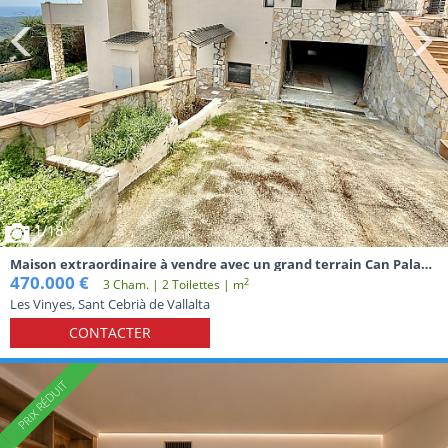
1
/18
Maison extraordinaire à vendre avec un grand terrain Can Palau,
Sant Cebrià de Vallalta
470.000 €
2
3 Cham. | 2 Toilettes | m
Les Vinyes, Sant Cebrià de Vallalta
CONTACTER