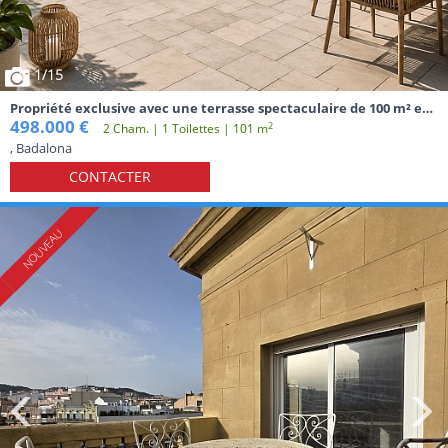
1
/15
Propriété exclusive avec une terrasse spectaculaire de 100 m² et
une vue panoramique sur la mer à Badalona
498.000 €
2
2 Cham. | 1 Toilettes | 101 m
, Badalona
CONTACTER