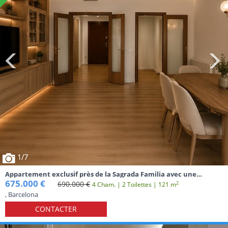
1
/7
Appartement exclusif près de la Sagrada Familia avec une
confidentialité maximale
675.000 €
690.000 €
2
4 Cham. | 2 Toilettes | 121 m
, Barcelona
CONTACTER