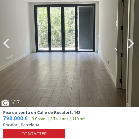
1
/17
Piso en venta en Calle de Rocafort, 142
798.000 €
2
3 Cham. | 2 Toilettes | 110 m
Rocafort, Barcelona
CONTACTER