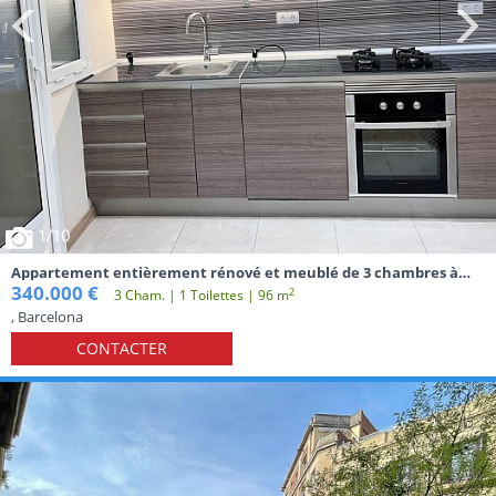
1
/10
Appartement entièrement rénové et meublé de 3 chambres à
proximité du métro El Maresme/Fòrum
340.000 €
2
3 Cham. | 1 Toilettes | 96 m
, Barcelona
CONTACTER