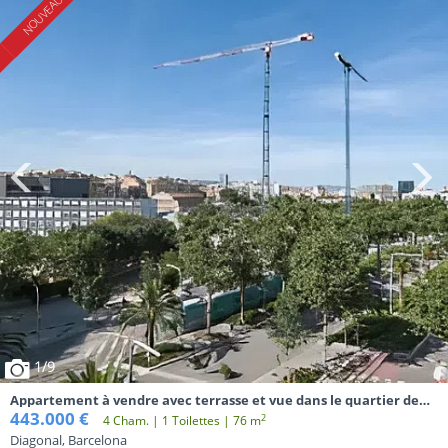
1
/9
Appartement à vendre avec terrasse et vue dans le quartier de
l'Eixample à Barcelone
443.000 €
2
4 Cham. | 1 Toilettes | 76 m
Diagonal, Barcelona