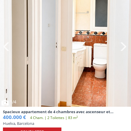
1
/4
Spacieux appartement de 4 chambres avec ascenseur et
emplacement privilégié
400.000 €
2
4 Cham. | 2 Toilettes | 83 m
Huelva, Barcelona