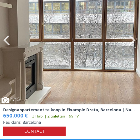
1
/15
Designappartement te koop in Eixample Dreta, Barcelona | Nabij
Plaça Catalunya, Passeig de Gràcia en El Born
650.000 €
2
3 Hab. | 2 toiletten | 99 m
Pau claris, Barcelona
CONTACT