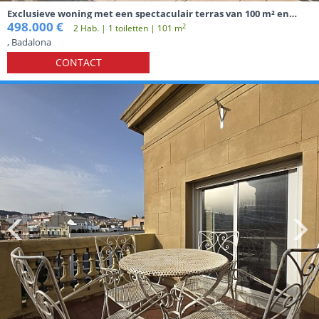
Exclusieve woning met een spectaculair terras van 100 m² en
panoramisch uitzicht op zee in Badalona.
498.000 €
2
2 Hab. | 1 toiletten | 101 m
, Badalona
CONTACT