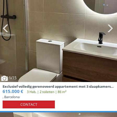
1
/15
Exclusief volledig gerenoveerd appartement met 3 slaapkamers
en balkon naast de Sagrada Família
615.000 €
2
3 Hab. | 2 toiletten | 86 m
, Barcelona
CONTACT