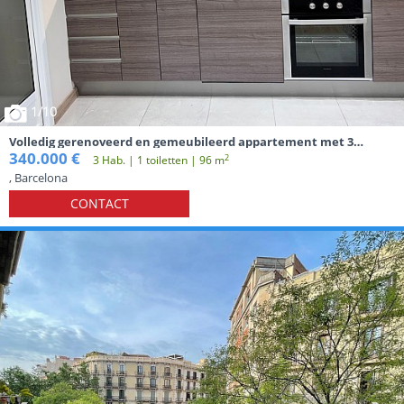
1
/10
Volledig gerenoveerd en gemeubileerd appartement met 3
slaapkamers nabij metrostation El Maresme/Fòrum
340.000 €
2
3 Hab. | 1 toiletten | 96 m
, Barcelona
CONTACT