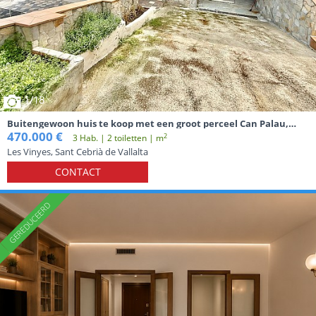
1
/18
Buitengewoon huis te koop met een groot perceel Can Palau,
Sant Cebrià de Vallalta
470.000 €
2
3 Hab. | 2 toiletten | m
Les Vinyes, Sant Cebrià de Vallalta
CONTACT