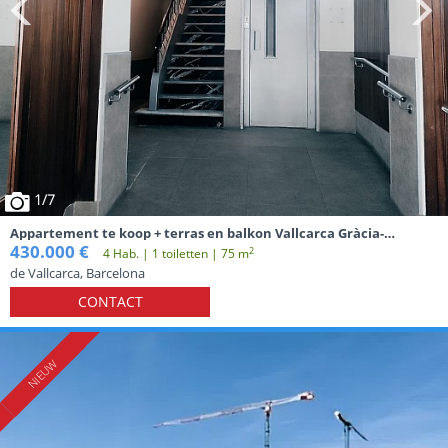
1
/7
Appartement te koop + terras en balkon Vallcarca Gràcia-
Barcelona
430.000 €
2
4 Hab. | 1 toiletten | 75 m
de Vallcarca, Barcelona
CONTACT