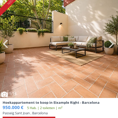
1
/16
Hoekappartement te koop in Eixample Right - Barcelona
950.000 €
2
5 Hab. | 2 toiletten | m
Passeig Sant Joan , Barcelona