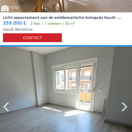
1
/10
Licht appartement aan de emblematische Avinguda Gaudí –
Sagrada Família
359.000 €
2
2 Hab. | 1 toiletten | 50 m
Gaudí, Barcelona
CONTACT