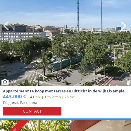
1
/9
Appartement te koop met terras en uitzicht in de wijk Eixample
in Barcelona.
443.000 €
2
4 Hab. | 1 toiletten | 76 m
Diagonal, Barcelona
CONTACT