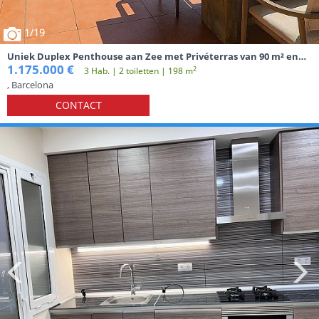
1
/19
Uniek Duplex Penthouse aan Zee met Privéterras van 90 m² en
Spectaculair Uitzicht in Diagonal Mar
1.175.000 €
2
3 Hab. | 2 toiletten | 198 m
, Barcelona
CONTACT