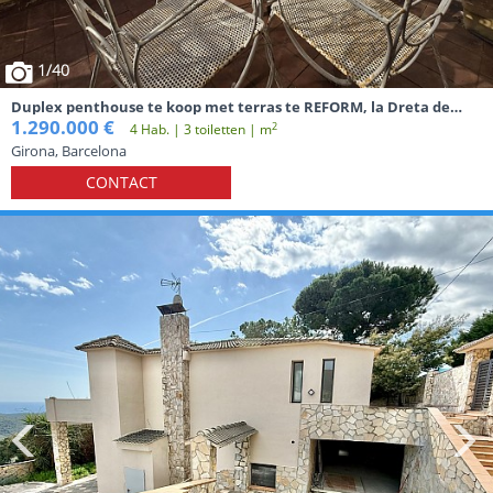
1
/40
Duplex penthouse te koop met terras te REFORM, la Dreta de
l'Eixample, Barcelona
1.290.000 €
2
4 Hab. | 3 toiletten | m
Girona, Barcelona
CONTACT