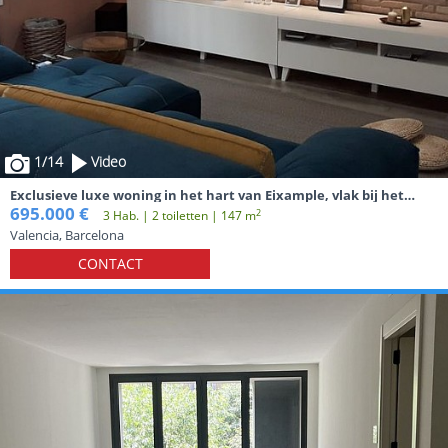
1
/14
Video
Exclusieve luxe woning in het hart van Eixample, vlak bij het
prestigieuze Eixample d'Or
695.000 €
2
3 Hab. | 2 toiletten | 147 m
Valencia, Barcelona
CONTACT