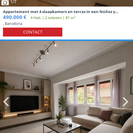
1
/7
Appartement met 4 slaapkamers en terras in een Núñez y
Navarro-gebouw in Sant Antoni
490.000 €
2
4 Hab. | 2 toiletten | 81 m
, Barcelona
CONTACT