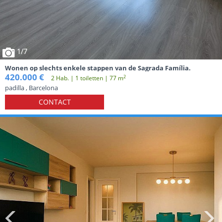
1
/7
Wonen op slechts enkele stappen van de Sagrada Família.
420.000 €
2
2 Hab. | 1 toiletten | 77 m
padilla , Barcelona
CONTACT