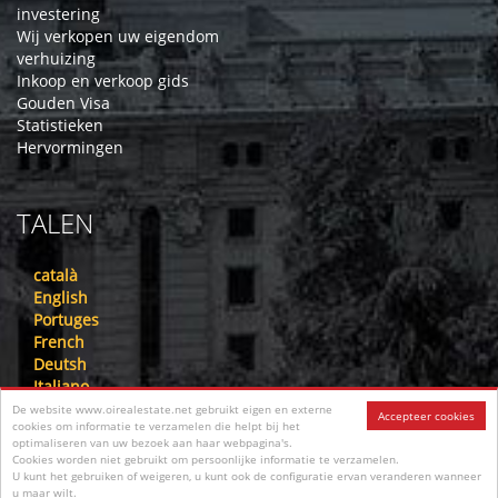
investering
Wij verkopen uw eigendom
verhuizing
Inkoop en verkoop gids
Gouden Visa
Statistieken
Hervormingen
TALEN
català
English
Portuges
French
Deutsh
Italiano
Nederlandse
De website www.oirealestate.net gebruikt eigen en externe
Accepteer cookies
cookies om informatie te verzamelen die helpt bij het
русский
optimaliseren van uw bezoek aan haar webpagina's.
中文
Cookies worden niet gebruikt om persoonlijke informatie te verzamelen.
عرب
U kunt het gebruiken of weigeren, u kunt ook de configuratie ervan veranderen wanneer
u maar wilt.
فارسی