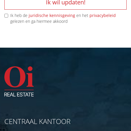
Ik wil updaten!
Ik heb de
juridische kennisgeving
en het
privacybeleid
gelezen en ga hiermee akkoord
CENTRAAL KANTOOR