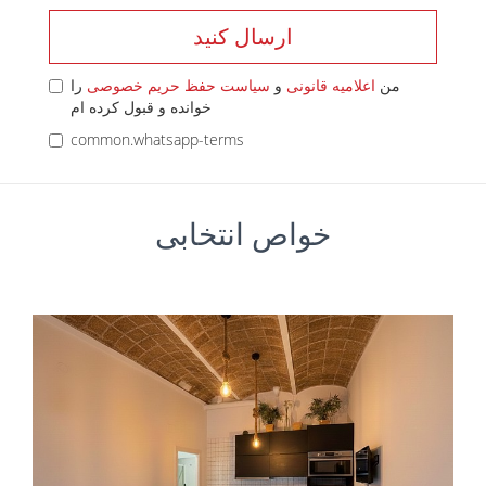
ارسال کنید
من
اعلامیه قانونی
و
سیاست حفظ حریم خصوصی
را
خوانده و قبول کرده ام
common.whatsapp-terms
خواص انتخابی