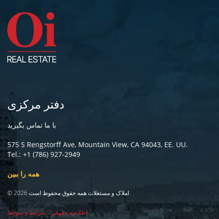
دفتر مرکزی
با ما تماس بگیرید
575 S Rengstorff Ave, Mountain View, CA 94043, EE. UU.
Tel.: +1 (786) 927-2949
همه را ببین
© 2026 املاک و مستغلات همه حقوق محفوظ است
اطلاعیه حقوقی
-
شرایط و ضوابط