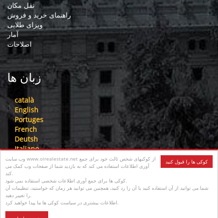
نقل مکان
راهنمای خرید و فروش
ویزای طلایی
آمار
اصلاحات
زبان ها
català
English
Portuges
French
Deutsh
Italiano
Nederlandse
وب سایت www.oirealestate.net از کوکیهای شخص ثالث خود برای جمع
کوکی ها را قبول کنید
آوری اطلاعات استفاده می کند که به بازدید شما از صفحات وب کمک می
русский
کند.
中文
کوکی ها برای جمع آوری اطلاعات شخصی استفاده نمی شود.
عرب
شما می توانید از آن استفاده کنید یا آن را رد کنید، همچنین می توانید هر زمان که خواستید، تنظیمات آن
را تغییر دهید.
فارسی
اطلاعات بیشتری در سیاست کوکی ها ما پیدا خواهید کرد.
עִברִית