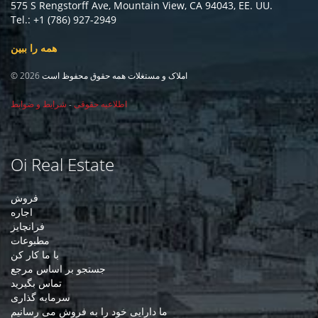
575 S Rengstorff Ave, Mountain View, CA 94043, EE. UU.
Tel.: +1 (786) 927-2949
همه را ببین
© 2026 املاک و مستغلات همه حقوق محفوظ است
اطلاعیه حقوقی
-
شرایط و ضوابط
Oi Real Estate
فروش
اجاره
فرانچایز
مطبوعات
با ما کار کن
جستجو بر اساس مرجع
تماس بگیرید
سرمایه گذاری
ما دارایی خود را به فروش می رسانیم