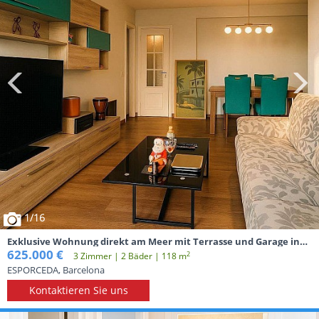
1
/16
Exklusive Wohnung direkt am Meer mit Terrasse und Garage in
Barcelona
625.000 €
2
3 Zimmer | 2 Вäder | 118 m
ESPORCEDA, Barcelona
Kontaktieren Sie uns