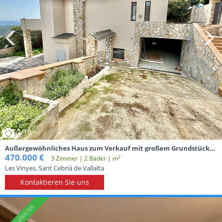
1
/18
Außergewöhnliches Haus zum Verkauf mit großem Grundstück
Can Palau, Sant Cebrià de Vallalta
470.000 €
2
3 Zimmer | 2 Вäder | m
Les Vinyes, Sant Cebrià de Vallalta
Kontaktieren Sie uns