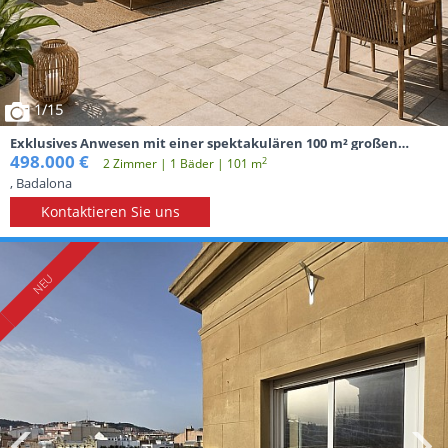
1
/15
Exklusives Anwesen mit einer spektakulären 100 m² großen
Terrasse und Panoramablick auf das Meer in Badalona
498.000 €
2
2 Zimmer | 1 Вäder | 101 m
, Badalona
Kontaktieren Sie uns