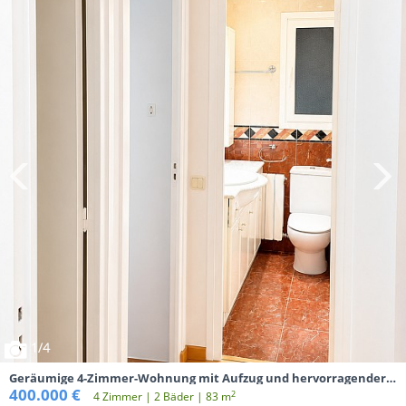
1
/4
Geräumige 4-Zimmer-Wohnung mit Aufzug und hervorragender
Lage
400.000 €
2
4 Zimmer | 2 Вäder | 83 m