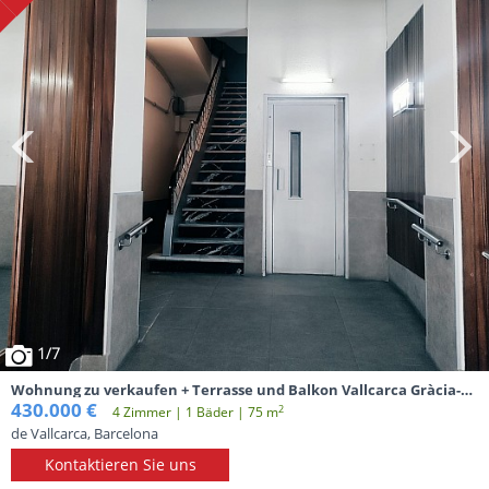
1
/7
Wohnung zu verkaufen + Terrasse und Balkon Vallcarca Gràcia-
Barcelona
430.000 €
2
4 Zimmer | 1 Вäder | 75 m
de Vallcarca, Barcelona
Kontaktieren Sie uns