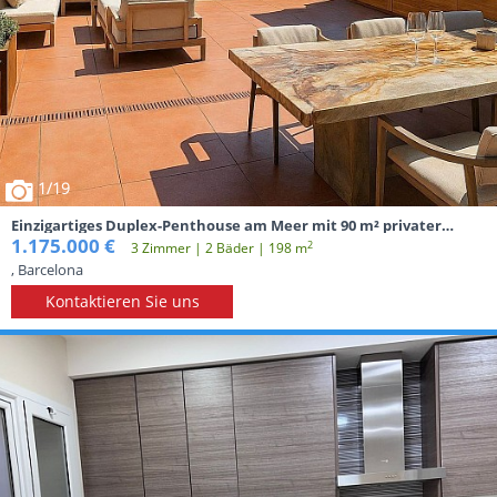
1
/19
Einzigartiges Duplex-Penthouse am Meer mit 90 m² privater
Terrasse und spektakulärem Blick in Diagonal Mar
1.175.000 €
2
3 Zimmer | 2 Вäder | 198 m
, Barcelona
Kontaktieren Sie uns