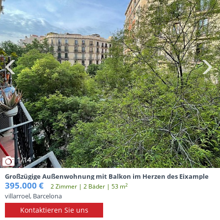
1
/14
Großzügige Außenwohnung mit Balkon im Herzen des Eixample
395.000 €
2
2 Zimmer | 2 Вäder | 53 m
villarroel, Barcelona
Kontaktieren Sie uns