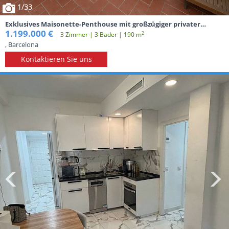
1
/33
Exklusives Maisonette-Penthouse mit großzügiger privater
Dachterrasse in Poblenou
1.199.000 €
2
3 Zimmer | 3 Вäder | 190 m
, Barcelona
Kontaktieren Sie uns