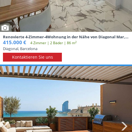
1
/10
Renovierte 4-Zimmer-4Wohnung in der Nähe von Diagonal Mar,
Metro, Straßenbahn und Strand in Barcelona
415.000 €
2
4 Zimmer | 2 Вäder | 86 m
Diagonal, Barcelona
Kontaktieren Sie uns