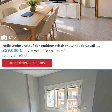
1
/10
Helle Wohnung auf der emblematischen Avinguda Gaudí –
Sagrada Família
359.000 €
2
2 Zimmer | 1 Вäder | 50 m
Gaudí, Barcelona
Kontaktieren Sie uns