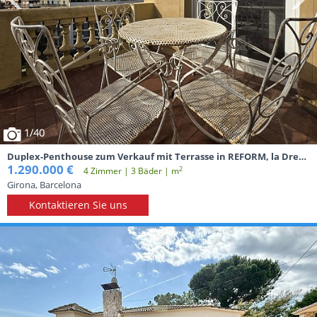
1
/40
Duplex-Penthouse zum Verkauf mit Terrasse in REFORM, la Dreta
de l'Eixample, Barcelona
1.290.000 €
2
4 Zimmer | 3 Вäder | m
Girona, Barcelona
Kontaktieren Sie uns