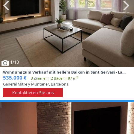
1
/10
Wohnung zum Verkauf mit hellem Balkon in Sant Gervasi - La
Bonanova-Barcelona.
535.000 €
2
3 Zimmer | 2 Вäder | 87 m
General Mitre y Muntaner, Barcelona
Kontaktieren Sie uns