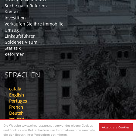
Suche nach Referenz
Kontakt
Investition
Verkaufen Sie Ihre Immobilie
Umzug
Einkaufsführer
Goldenes Visum
Statistik
Reformen
SPRACHEN
català
English
Portuges
French
Deutsh
Italiano
Nederlandse
Die Website www.oirealestate.net verwendet eigene Cookies
Akzeptiere Cookies
und Cookies von Drittanbietern, um Informationen zu sammeln,
русский
die den Besuch Ihrer Webseiten optimieren.