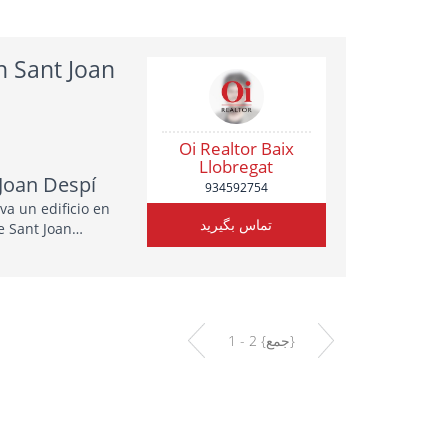
n Sant Joan
Oi Realtor Baix
Llobregat
 Joan Despí
934592754
va un edificio en
تماس بگیرید
e Sant Joan
a 13b, con usos
1 - 2 {جمع}