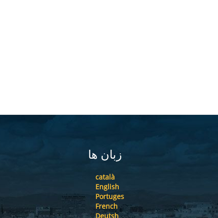
زبان ها
català
English
Portuges
French
Deutsh