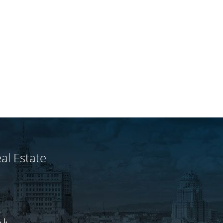
al Estate
م
با 