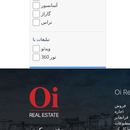
آسانسور
گاراژ
تراس
تبلیغات با
ویدئو
360 تور
Oi Re
فروش
اجاره
فرانچایز
طبوعات
دفتر مرکزی
ما کار کن