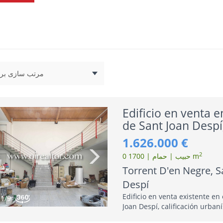
Edificio en venta e
de Sant Joan Despí
Barcelona
1.626.000 €
2
0 حبیب | حمام | 1700 m
Torrent D'en Negre, S
Despí
Edificio en venta existente en
1
/9
Joan Despí, calificación urbaní
usos permitidos de vivienda, 