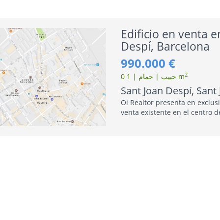
comerc..
Edificio en venta e
Despí, Barcelona
990.000 €
2
0 حبیب | حمام | 1 m
Sant Joan Despí, Sant
Oi Realtor presenta en exclusi
venta existente en el centro d
1
/1
Despí, calificación urbanístic
perm..