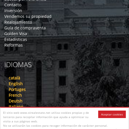
Contacto
Inversión
Vendemos su propiedad
Realojamiento
Guía de compraventa
Golden Visa
Estadísticas
Reformas
IDIOMAS
català
English
Portuges
French
Deutsh
Italiano
Nederlandse
El sitio web www.oirealestate.net utiliza cookies propias y de
Aceptar cookies
terceros para recopilar información que ayuda a optimizar su
русский
visita a sus páginas web.
中文
No se utilizarán las cookies para recoger información de carácter personal.