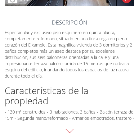
DESCRIPCIÓN
Espectacular y exclusivo piso esquinero en quinta planta,
completamente reformado, situado en una finca regia en pleno
corazón del Eixample. Esta magnífica vivienda de 3 dormitorios y 2
baños completos más un aseo destaca por su excelente
distribución, sus seis balconeras orientadas a la calle y una
impresionante terraza balcón corrida de 15 metros que rodea la
esquina del edificio, inundando todos los espacios de luz natural
durante todo el día.
Características de la
propiedad
- 130 m² construidos - 3 habitaciones, 3 baños - Balcón terraza de
15m - Segunda mano/reformado - Armarios empotrados, trastero -
Orientación este - Calefacción central, aire acondicionado - Quinta
planta exterior con ascensor - Cocina diseño con isla, encimeras
mármol Carrara - Suelos de madera de roble, molduras originales -