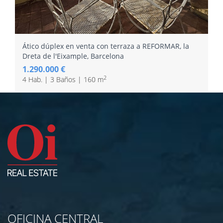
Ático dúplex en venta con terraza a REFORMAR, la
Dreta de l'Eixample, Barcelona
1.290.000 €
2
4 Hab. | 3 Baños | 160 m
OFICINA CENTRAL