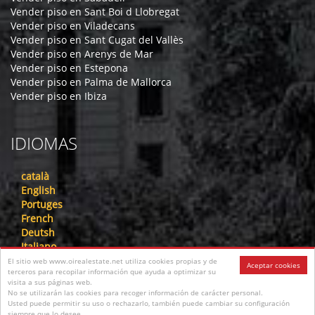
Vender piso en Sant Boi d Llobregat
Vender piso en Viladecans
Vender piso en Sant Cugat del Vallès
Vender piso en Arenys de Mar
Vender piso en Estepona
Vender piso en Palma de Mallorca
Vender piso en Ibiza
IDIOMAS
català
English
Portuges
French
Deutsh
Italiano
Nederlandse
El sitio web www.oirealestate.net utiliza cookies propias y de
Aceptar cookies
terceros para recopilar información que ayuda a optimizar su
русский
visita a sus páginas web.
中文
No se utilizarán las cookies para recoger información de carácter personal.
عرب
Usted puede permitir su uso o rechazarlo, también puede cambiar su configuración
siempre que lo desee.