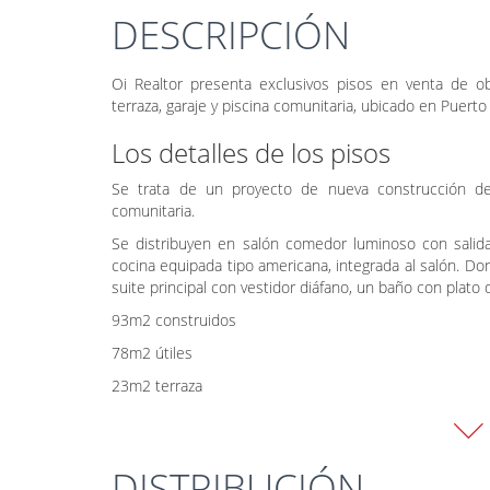
DESCRIPCIÓN
Oi Realtor presenta exclusivos pisos en venta de o
terraza, garaje y piscina comunitaria, ubicado en Puerto
Los detalles de los pisos
Se trata de un proyecto de nueva construcción de 
comunitaria.
Se distribuyen en salón comedor luminoso con sali
cocina equipada tipo americana, integrada al salón. Dor
suite principal con vestidor diáfano, un baño con plato
93m2 construidos
78m2 útiles
23m2 terraza
Precio desde 190.000€ FASE INICIAL
Calidades
DISTRIBUCIÓN