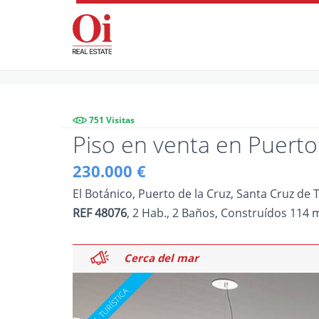
751 Visitas
Piso en venta en Puerto 
230.000 €
El Botánico, Puerto de la Cruz, Santa Cruz de 
Cerca del mar
A un paso del centro de la ciudad
REF 48076
, 2 Hab., 2 Baños, Construídos 114 
Vistas al mar y Teide
Cerca del mar
A un paso del centro de la ciudad
Vistas al mar y Teide
Cerca del mar