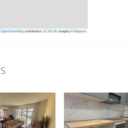
©
contributors,
, Imagery ©
OpenStreetMap
CC-BY-SA
Mapbox
ES