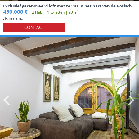
Exclusief gerenoveerd loft met terras in het hart van de Gotische
Wijk van Barcelona
450.000 €
2
2 Hab. | 1 toiletten | 90 m
, Barcelona
CONTACT