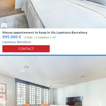
1
/7
Nieuw appartement te koop in Via Layetana Barcelona
995.000 €
2
2 Hab. | 2 toiletten | m
Layetana, Barcelona
CONTACT