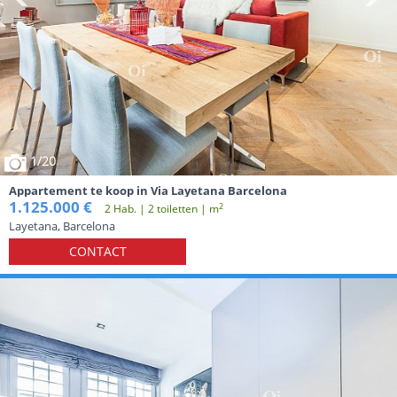
1
/20
Appartement te koop in Via Layetana Barcelona
1.125.000 €
2
2 Hab. | 2 toiletten | m
Layetana, Barcelona
CONTACT