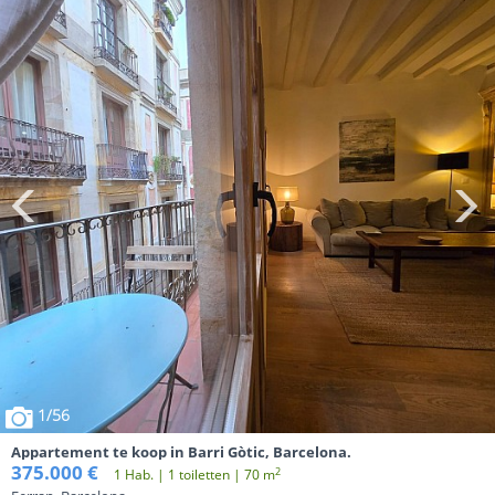
1
/56
Appartement te koop in Barri Gòtic, Barcelona.
375.000 €
2
1 Hab. | 1 toiletten | 70 m