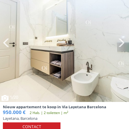
1
/20
Nieuw appartement te koop in Via Layetana Barcelona
950.000 €
2
2 Hab. | 2 toiletten | m
Layetana, Barcelona
CONTACT