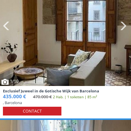
1
/10
Exclusief Juweel in de Gotische Wijk van Barcelona
435.000 €
470.000 €
2
2 Hab. | 1 toiletten | 85 m
, Barcelona
CONTACT