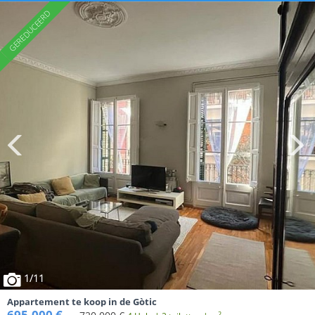
1
/11
Appartement te koop in de Gòtic
695.000 €
2