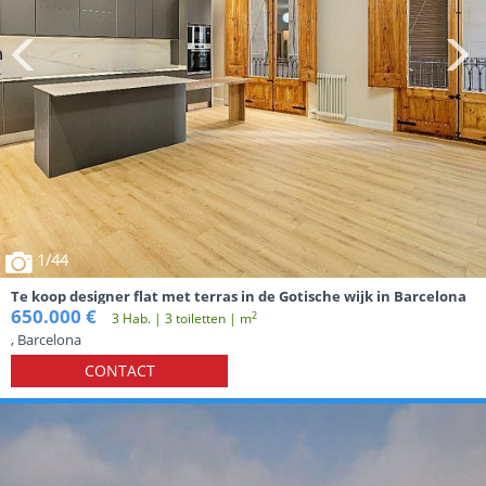
1
/44
Te koop designer flat met terras in de Gotische wijk in Barcelona
650.000 €
2
3 Hab. | 3 toiletten | m
, Barcelona
CONTACT