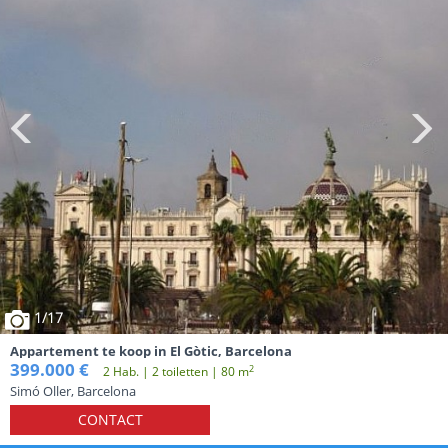
1
/17
Appartement te koop in El Gòtic, Barcelona
399.000 €
2
2 Hab. | 2 toiletten | 80 m
Simó Oller, Barcelona
CONTACT