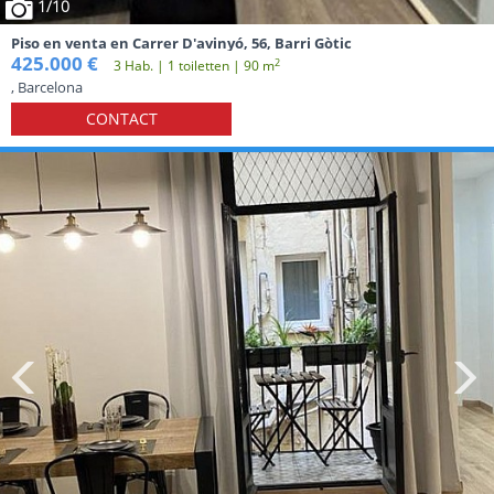
1
/10
Piso en venta en Carrer D'avinyó, 56, Barri Gòtic
425.000 €
2
3 Hab. | 1 toiletten | 90 m
, Barcelona
CONTACT