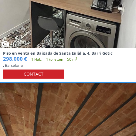
1
/9
Piso en venta en Baixada de Santa Eulàlia, 4, Barri Gòtic
298.000 €
2
1 Hab. | 1 toiletten | 50 m
, Barcelona
CONTACT