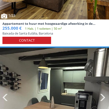
1
/23
Appartement te huur met hoogwaardige afwerking in de
Gotische wijk van Barcelona.
255.000 €
2
1 Hab. | 1 toiletten | 50 m
Baixada de Santa Eulàlia, Barcelona
CONTACT