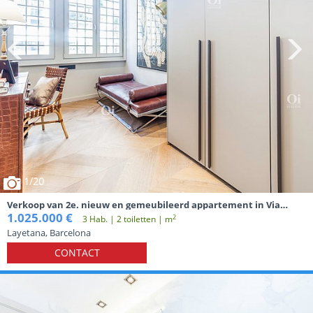
1
/20
Verkoop van 2e. nieuw en gemeubileerd appartement in Via
Layetana
1.025.000 €
2
3 Hab. | 2 toiletten | m
Layetana, Barcelona
CONTACT