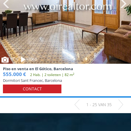
1
/16
Video
Piso en venta en El Gótico, Barcelona
555.000 €
2
2 Hab. | 2 toiletten | 82 m
Dormitori Sant Francec, Barcelona
CONTACT
1 - 25 VAN 35