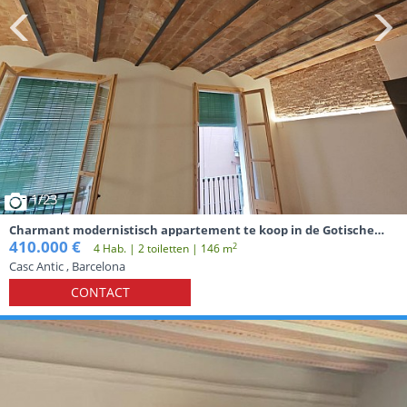
1
/23
Charmant modernistisch appartement te koop in de Gotische
wijk van Barcelona
410.000 €
2
4 Hab. | 2 toiletten | 146 m
Casc Antic , Barcelona
CONTACT