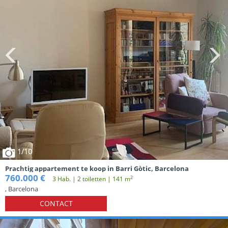
1
/10
Prachtig appartement te koop in Barri Gòtic, Barcelona
760.000 €
2
3 Hab. | 2 toiletten | 141 m
, Barcelona
CONTACT