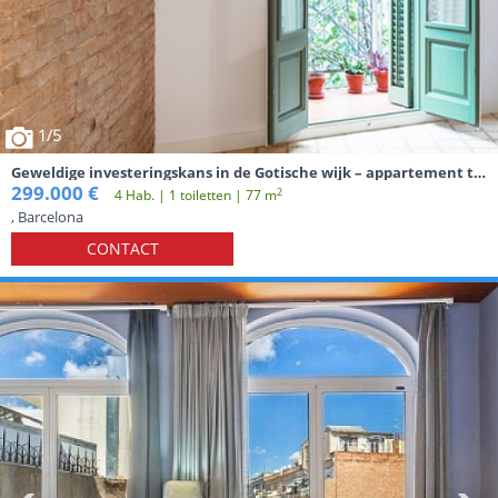
1
/5
Geweldige investeringskans in de Gotische wijk – appartement te
renoveren.
299.000 €
2
4 Hab. | 1 toiletten | 77 m
, Barcelona
CONTACT