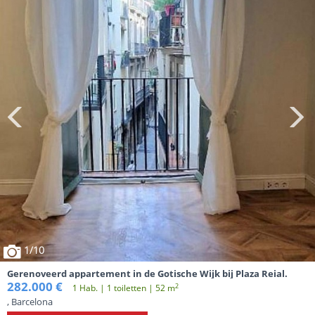
1
/10
Gerenoveerd appartement in de Gotische Wijk bij Plaza Reial.
282.000 €
2
1 Hab. | 1 toiletten | 52 m
, Barcelona