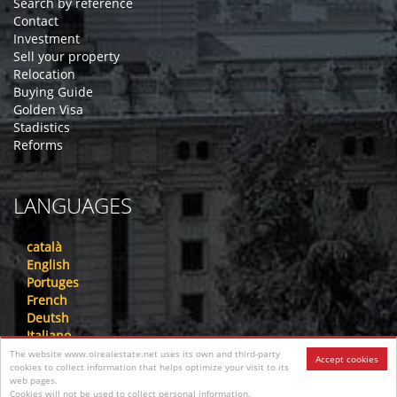
Search by reference
Contact
Investment
Sell your property
Relocation
Buying Guide
Golden Visa
Stadistics
Reforms
LANGUAGES
català
English
Portuges
French
Deutsh
Italiano
Nederlandse
The website www.oirealestate.net uses its own and third-party
Accept cookies
cookies to collect information that helps optimize your visit to its
русский
web pages.
中文
Cookies will not be used to collect personal information.