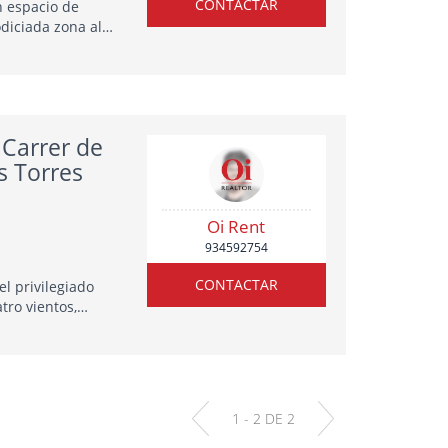
CONTACTAR
n espacio de
odiciada zona alta
activo reside en
 Carrer de
s Torres
Oi Rent
934592754
CONTACTAR
l privilegiado
tro vientos,
 terraza y dos
1 - 2 DE 2