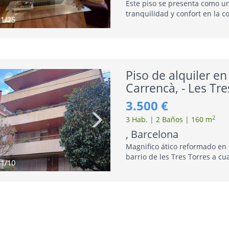
Este piso se presenta como u
tranquilidad y confort en la c
1
/25
de Barcelona. Su principal atr
la ..
Piso de alquiler en
Carrencà, - Les Tre
3.500 €
2
3 Hab. | 2 Baños | 160 m
, Barcelona
Magnifico ático reformado en e
barrio de les Tres Torres a cua
1
/10
soleado con tres habitaciones,
plazas..