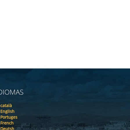
DIOMAS
català
English
Portuges
French
Deutsh