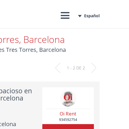
Español
orres, Barcelona
Les Tres Torres, Barcelona
1 - 2 DE 2
spacioso en
arcelona
Oi Rent
934592754
celona