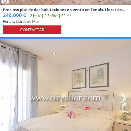
Precioso piso de dos habitaciones en venta en Fenals, Lloret de
Mar
240.000 €
2
2 Hab. | 2 Baños | 62 m
Fenals, Lloret de Mar
CONTACTAR