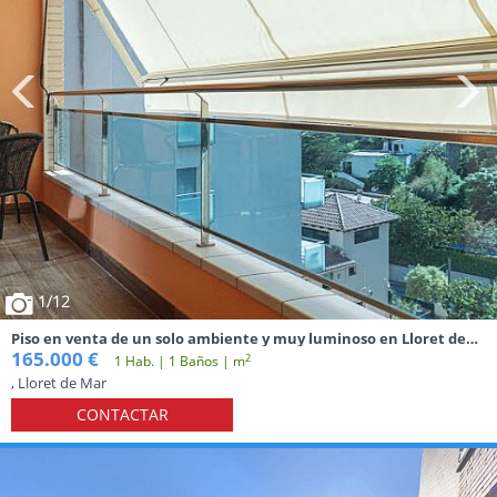
1
/12
Piso en venta de un solo ambiente y muy luminoso en Lloret de
Mar
165.000 €
2
1 Hab. | 1 Baños | m
, Lloret de Mar
CONTACTAR