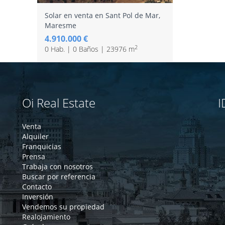
Solar en venta en Sant Pol de Mar,
Maresme
4.910.000 €
2
0 Hab. | 0 Baños | 23976 m
Oi Real Estate
I
Venta
Alquiler
Franquicias
Prensa
Trabaja con nosotros
Buscar por referencia
Contacto
Inversión
Vendemos su propiedad
Realojamiento