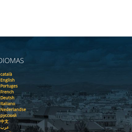
DIOMAS
català
English
Portuges
French
Deutsh
Italiano
Nederlandse
русский
中文
عرب