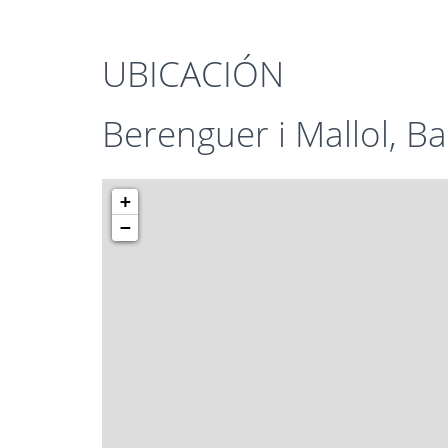
UBICACIÓN
Berenguer i Mallol, B
+
−