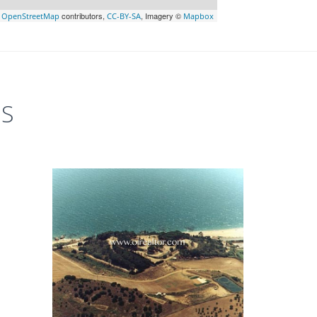
©
contributors,
, Imagery ©
OpenStreetMap
CC-BY-SA
Mapbox
ES