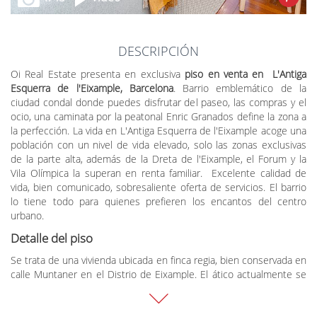
DESCRIPCIÓN
Oi Real Estate presenta en exclusiva
piso en venta en L'Antiga
Esquerra de l'Eixample, Barcelona
. Barrio emblemático de la
ciudad condal donde puedes disfrutar del paseo, las compras y el
ocio, una caminata por la peatonal Enric Granados define la zona a
la perfección. La vida en L'Antiga Esquerra de l'Eixample acoge una
población con un nivel de vida elevado, solo las zonas exclusivas
de la parte alta, además de la Dreta de l'Eixample, el Forum y la
Vila Olímpica la superan en renta familiar. Excelente calidad de
vida, bien comunicado, sobresaliente oferta de servicios. El barrio
lo tiene todo para quienes prefieren los encantos del centro
urbano.
Detalle del piso
Se trata de una vivienda ubicada en finca regia, bien conservada en
calle Muntaner en el Distrio de Eixample. El ático actualmente se
encuentra dividido en dos (2) unidades, ideal para inversión . La
vivienda cuenta con 175m² distribuidos en amplias y cómodas
estancias, todas exteriores y muy luminosas. En la última planta