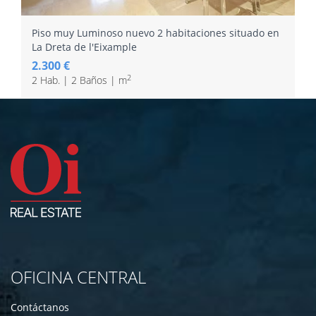
Piso muy Luminoso nuevo 2 habitaciones situado en
La Dreta de l'Eixample
2.300 €
2
2 Hab. | 2 Baños | m
OFICINA CENTRAL
Contáctanos