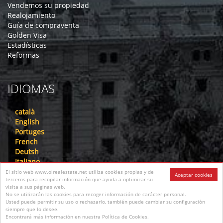
Vendemos su propiedad
Realojamiento
Guía de compraventa
Golden Visa
Estadísticas
Reformas
IDIOMAS
català
English
Portuges
French
Deutsh
Italiano
Nederlandse
El sitio web www.oirealestate.net utiliza cookies propias y de
Aceptar cookies
terceros para recopilar información que ayuda a optimizar su
русский
visita a sus páginas web.
中文
No se utilizarán las cookies para recoger información de carácter personal.
عرب
Usted puede permitir su uso o rechazarlo, también puede cambiar su configuración
siempre que lo desee.
فارسی
Encontrará más información en nuestra Política de Cookies.
עִברִית