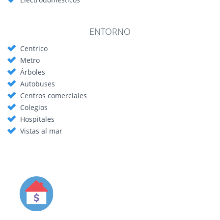
proyecto de inversión de alta rentabilidad en una de las zonas con
mayor demanda de la ciudad.
HONORARIOS A CARGO DE LA
ENTORNO
PARTE COMPRADORA.
Centrico
Metro
Árboles
Autobuses
Centros comerciales
Colegios
Hospitales
Vistas al mar