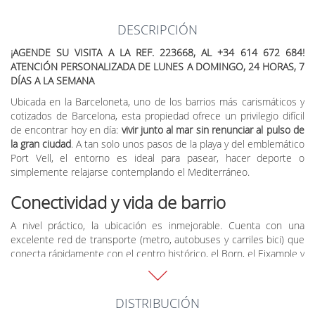
DESCRIPCIÓN
¡AGENDE SU VISITA A LA REF. 223668, AL +34 614 672 684!
ATENCIÓN PERSONALIZADA DE LUNES A DOMINGO, 24 HORAS, 7
DÍAS A LA SEMANA
Ubicada en la Barceloneta, uno de los barrios más carismáticos y
cotizados de Barcelona, esta propiedad ofrece un privilegio difícil
de encontrar hoy en día:
vivir junto al mar sin renunciar al pulso de
la gran ciudad
. A tan solo unos pasos de la playa y del emblemático
Port Vell, el entorno es ideal para pasear, hacer deporte o
simplemente relajarse contemplando el Mediterráneo.
Conectividad y vida de barrio
A nivel práctico, la ubicación es inmejorable. Cuenta con una
excelente red de transporte (metro, autobuses y carriles bici) que
conecta rápidamente con el centro histórico, el Born, el Eixample y
el distrito tecnológico. Además, es un barrio dinámico y cómodo
donde todo se hace a pie: supermercados, el mercado municipal,
centros médicos, gimnasios y el encanto del pequeño comercio
DISTRIBUCIÓN
de toda la vida.