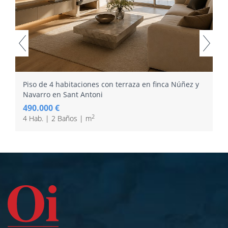
Piso de 4 habitaciones con terraza en finca Núñez y
Navarro en Sant Antoni
490.000 €
2
4 Hab. | 2 Baños | m