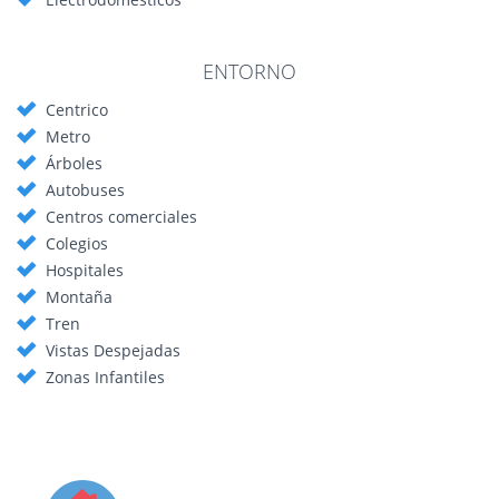
Listo para entrar a vivir
Una vivienda amplia, cómoda y luminosa en una de las mejores
zonas de Barcelona.
ENTORNO
Honorarios por parte del comprador
Centrico
Metro
Árboles
Autobuses
Centros comerciales
Colegios
Hospitales
Montaña
Tren
Vistas Despejadas
Zonas Infantiles