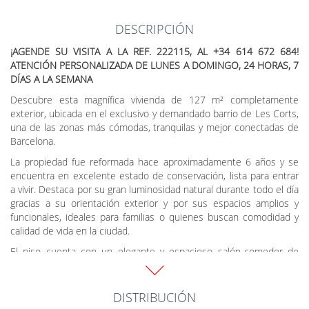
DESCRIPCIÓN
¡AGENDE SU VISITA A LA REF. 222115, AL +34 614 672 684!
ATENCIÓN PERSONALIZADA DE LUNES A DOMINGO, 24 HORAS, 7
DÍAS A LA SEMANA
Descubre esta magnífica vivienda de 127 m² completamente
exterior, ubicada en el exclusivo y demandado barrio de Les Corts,
una de las zonas más cómodas, tranquilas y mejor conectadas de
Barcelona.
La propiedad fue reformada hace aproximadamente 6 años y se
encuentra en excelente estado de conservación, lista para entrar
a vivir. Destaca por su gran luminosidad natural durante todo el día
gracias a su orientación exterior y por sus espacios amplios y
funcionales, ideales para familias o quienes buscan comodidad y
calidad de vida en la ciudad.
El piso cuenta con un elegante y espacioso salón-comedor de
aproximadamente 30 m², perfecto para reuniones, momentos de
descanso o disfrutar en familia. La distribución ofrece 4
habitaciones, de las cuales 3 son dobles y 1 mediana,
DISTRIBUCIÓN
proporcionando múltiples posibilidades como dormitorios,