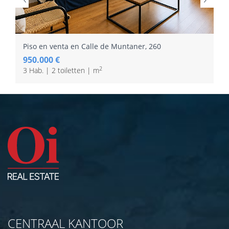
Piso en venta en Calle de Muntaner, 260
950.000 €
2
3 Hab. | 2 toiletten | m
CENTRAAL KANTOOR