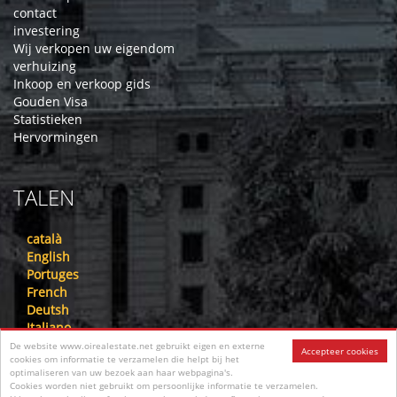
contact
investering
Wij verkopen uw eigendom
verhuizing
Inkoop en verkoop gids
Gouden Visa
Statistieken
Hervormingen
TALEN
català
English
Portuges
French
Deutsh
Italiano
Nederlandse
De website www.oirealestate.net gebruikt eigen en externe
Accepteer cookies
cookies om informatie te verzamelen die helpt bij het
русский
optimaliseren van uw bezoek aan haar webpagina's.
中文
Cookies worden niet gebruikt om persoonlijke informatie te verzamelen.