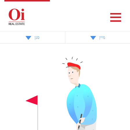
מיין
סנן