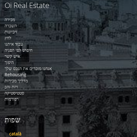
Oi Real Estate
מכירה
השכרה
זיכיונות
לחץ
עבוד איתנו
חיפוש לפי הפניה
איש קשר
היפוך
אנחנו מוכרים את הנכס שלך
Rehousing
מדריך מכירות
ויזת זהב
סטטיסטיקה
רפורמות
שפות
català