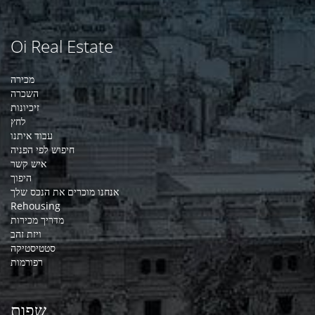
Oi Real Estate
מכירה
השכרה
זיכיונות
לחץ
עבוד איתנו
חיפוש לפי הפניה
איש קשר
היפוך
אנחנו מוכרים את הנכס שלך
Rehousing
מדריך מכירות
ויזת זהב
סטטיסטיקה
רפורמות
שפות