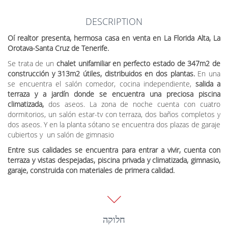
DESCRIPTION
Oí realtor presenta, hermosa casa en venta en La Florida Alta, La
Orotava-Santa Cruz de Tenerife.
Se trata de un
chalet unifamiliar en perfecto estado de 347m2 de
construcción y 313m2 útiles, distribuidos en dos plantas.
En una
se encuentra el salón comedor, cocina independiente,
salida a
terraza y a jardín donde se encuentra una preciosa piscina
climatizada,
dos aseos. La zona de noche cuenta con cuatro
dormitorios, un salón estar-tv con terraza, dos baños completos y
dos aseos. Y en la planta sótano se encuentra dos plazas de garaje
cubiertos y un salón de gimnasio
Entre sus calidades se encuentra para entrar a vivir, cuenta con
terraza y vistas despejadas, piscina privada y climatizada, gimnasio,
garaje, construida con materiales de primera calidad.
Esta preciosa casa se encuentra en una de las mejores zonas de
la preciosa ciudad de Santa Cruz de Tenerife.
Cuenta con vistas al
valle y al mar, tiene buena comunicación por carretera cercana a la
חלוקה
autopista
y todo tipo de comercio y servicios a pocos minutos.