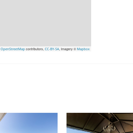
©
contributors,
, Imagery ©
OpenStreetMap
CC-BY-SA
Mapbox