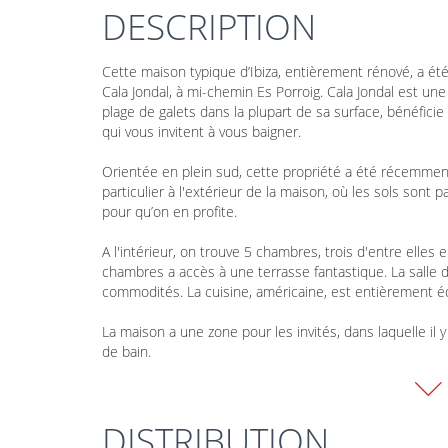
DESCRIPTION
Cette maison typique d’Ibiza, entièrement rénové, a été
Cala Jondal, à mi-chemin Es Porroig. Cala Jondal est une 
plage de galets dans la plupart de sa surface, bénéfic
qui vous invitent à vous baigner.
Orientée en plein sud, cette propriété a été récemment
particulier à l'extérieur de la maison, où les sols sont 
pour qu’on en profite.
A l'intérieur, on trouve 5 chambres, trois d'entre elles
chambres a accès à une terrasse fantastique. La salle 
commodités. La cuisine, américaine, est entièrement é
La maison a une zone pour les invités, dans laquelle i
de bain.
En plus de la décoration d'intérieur, les espaces extér
les zones de chill-out privées et le jardin très soigné so
DISTRIBUTION
depuis la maison nous immerge dans végétation luxurian