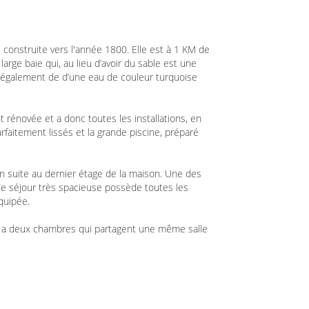
 construite vers l'année 1800. Elle est à 1 KM de
large baie qui, au lieu d’avoir du sable est une
ie également de d’une eau de couleur turquoise
 rénovée et a donc toutes les installations, en
parfaitement lissés et la grande piscine, préparé
 en suite au dernier étage de la maison. Une des
de séjour très spacieuse possède toutes les
quipée.
l y a deux chambres qui partagent une même salle
ieurs complètent la maison. L'immense piscine,
nt parfaits pour se détendre sur l'île. La vue
te d'Ibiza.