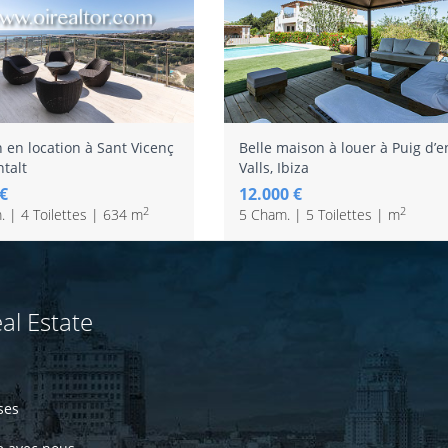
 en location à Sant Vicenç
Belle maison à louer à Puig d’e
talt
Valls, Ibiza
 €
12.000 €
2
2
 | 4 Toilettes | 634 m
5 Cham. | 5 Toilettes | m
al Estate
ses