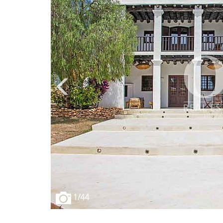
1
/44