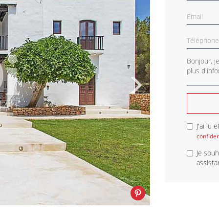
J'ai lu
confiden
Je souh
assista