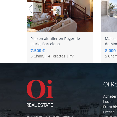
Piso en alquiler en Roger de
Maison
Lluria, Barcelona
de Mon
7.500 €
8.000
2
6 Cham. | 4 Toilettes | m
5 Cham.
Oi Re
Acheter
Louer
Franchi
Presse