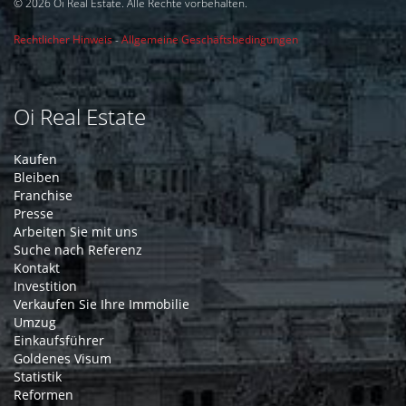
© 2026 Oi Real Estate. Alle Rechte vorbehalten.
Rechtlicher Hinweis
-
Allgemeine Geschäftsbedingungen
Oi Real Estate
Kaufen
Bleiben
Franchise
Presse
Arbeiten Sie mit uns
Suche nach Referenz
Kontakt
Investition
Verkaufen Sie Ihre Immobilie
Umzug
Einkaufsführer
Goldenes Visum
Statistik
Reformen