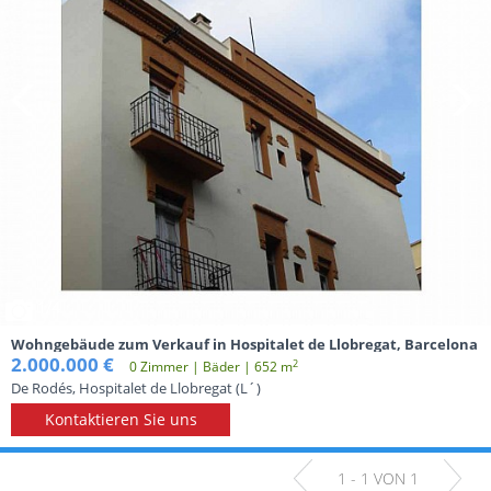
1
/4
Wohngebäude zum Verkauf in Hospitalet de Llobregat, Barcelona
2.000.000 €
2
0 Zimmer | Вäder | 652 m
De Rodés, Hospitalet de Llobregat (L´)
Kontaktieren Sie uns
1 - 1 VON 1