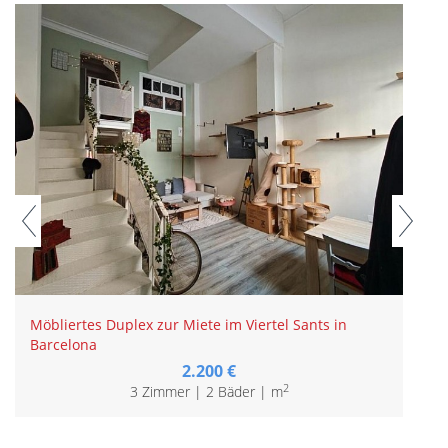
Möbliertes Duplex zur Miete im Viertel Sants in
Barcelona
2.200 €
2
3 Zimmer | 2 Вäder | m