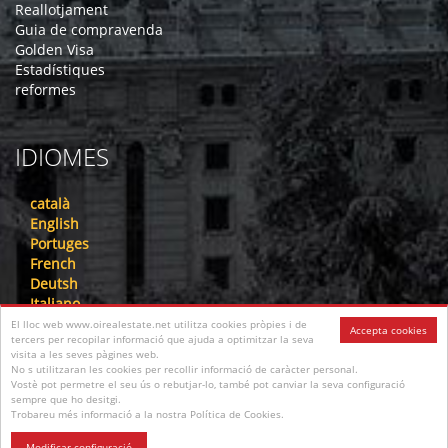
Reallotjament
Guia de compravenda
Golden Visa
Estadístiques
reformes
IDIOMES
català
English
Portuges
French
Deutsh
Italiano
Nederlandse
El lloc web www.oirealestate.net utilitza cookies pròpies i de
Accepta cookies
tercers per recopilar informació que ajuda a optimitzar la seva
русский
visita a les seves pàgines web.
中文
No s utilitzaran les cookies per recollir informació de caràcter personal.
عرب
Vostè pot permetre el seu ús o rebutjar-lo, també pot canviar la seva configuració
sempre que ho desitgi.
فارسی
Trobareu més informació a la nostra Política de Cookies.
עִברִית
Modificar configuració