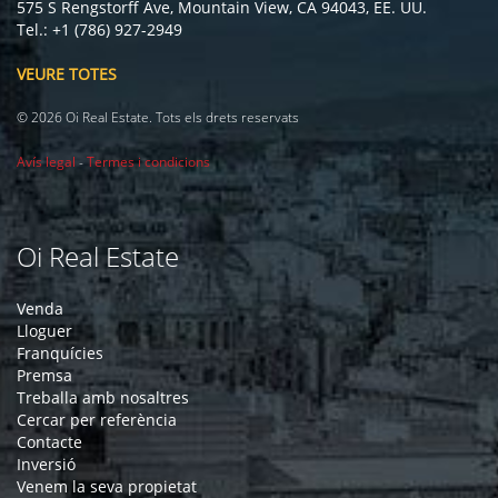
575 S Rengstorff Ave, Mountain View, CA 94043, EE. UU.
Tel.: +1 (786) 927-2949
VEURE TOTES
© 2026 Oi Real Estate. Tots els drets reservats
Avís legal
-
Termes i condicions
Oi Real Estate
Venda
Lloguer
Franquícies
Premsa
Treballa amb nosaltres
Cercar per referència
Contacte
Inversió
Venem la seva propietat