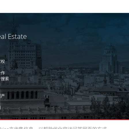
al Estate
营权
合作
考搜索
财产
南
息