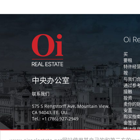
Oi Re
买
要租
特许经
按
中央办公室
与我们
通过参
接触
联系我们
投资
卖你的
575 S Rengstorff Ave, Mountain View,
安置
CA 94043, EE. UU.
购买指
Tel.: +1 (786) 927-2949
金签证
统计信
查看全部
改革