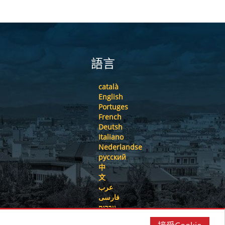
語言
català
English
Portuges
French
Deutsh
Italiano
Nederlandse
русский
中
文
عرب
فارسی
עִברִית