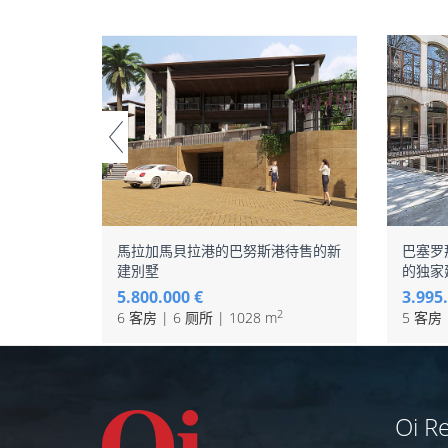
馬拉加馬貝拉港的巴努斯港待售的新
巴塞罗
建別墅
的独家
5.800.000 €
3.995
2
6 客房 | 6 厕所 | 1028 m
5 客房 
Oi Re