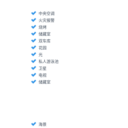
中央空调
火灾报警
烧烤
储藏室
双车库
花园
光
私人游泳池
卫星
电视
储藏室
海景