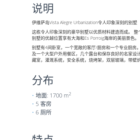
说明
伊维萨岛Vista Alegre Urbanization令人印象深刻的别墅
这栋令人印象深刻的豪华别墅以优质材料建造而成。 整
别墅的优越位置享有大海和Es Porroig海岸的美丽景色。
别墅有4间卧室，一个宽敞的客厅/厨房和一个专业厨房
及一个大型户外用餐区，几个露台和保存良好的名家设计
藏室，灌溉系统，安全系统，烧烤架，双层玻璃，带壁
分布
2
地面: 1700 m
5 客房
6 厕所
特点