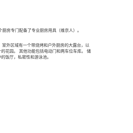
个厨房专门配备了专业厨房用具（维京人）。
。 室外区域有一个带烧烤和户外厨房的大露台，以
的花园。 其他功能包括电动门和两车位车库。 储
炉的饭厅，私密性和游泳池。