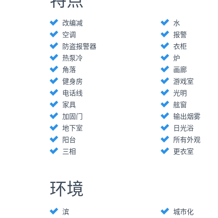
改编减
水
空调
报警
防盗报警器
衣柜
热泵冷
炉
角落
画廊
健身房
游戏室
电话线
光明
家具
舷窗
加固门
输出烟雾
地下室
日光浴
阳台
所有外观
三相
更衣室
环境
滨
城市化