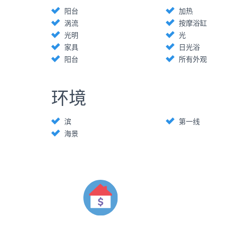
阳台
加热
涡流
按摩浴缸
光明
光
家具
日光浴
阳台
所有外观
环境
滨
第一线
海景