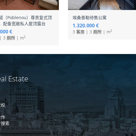
（Poblenou）尊贵复式顶
埃桑普勒待售公寓
，配备宽敞私人屋顶露台
1.320.000 €
.000 €
2
3 客房 | 3 厕所 | m
2
| 3 厕所 | m
al Estate
营权
合作
考搜索