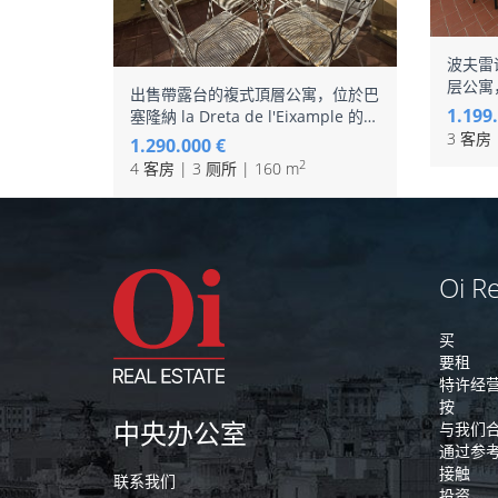
波夫雷诺
层公寓
出售帶露台的複式頂層公寓，位於巴
1.199
塞隆納 la Dreta de l'Eixample 的
REFORM
3 客房 
1.290.000 €
2
4 客房 | 3 厕所 | 160 m
Oi Re
买
要租
特许经
按
中央办公室
与我们
通过参
接触
联系我们
投资