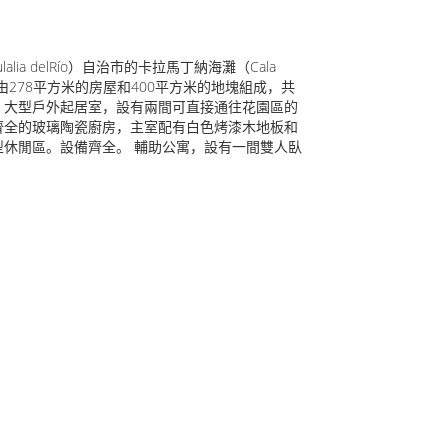
alia delRío）自治市的卡拉馬丁納海灘（Cala
由278平方米的房屋和400平方米的地塊組成，共
。大型戶外起居室，設有兩間可直接通往花園區的
齊全的玻璃陶瓷廚房，主室配有白色烤漆木地板和
休閒區。設備齊全。 輔助公寓，設有一間雙人臥