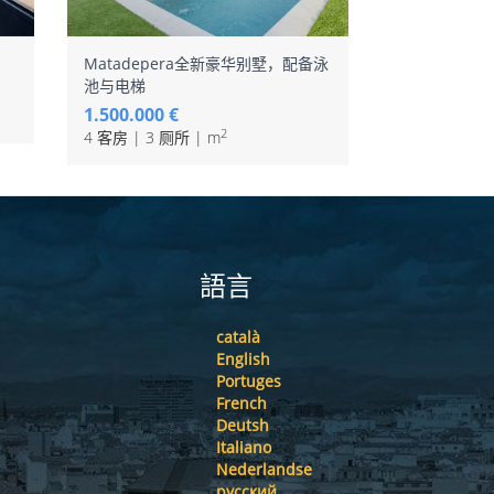
Matadepera全新豪华别墅，配备泳
Joan Miró
池与电梯
私人花园，尊
1.500.000 €
1.590.000 €
2
4 客房 | 3 厕所 | m
3 客房 | 3 厕
語言
català
English
Portuges
French
Deutsh
Italiano
Nederlandse
русский