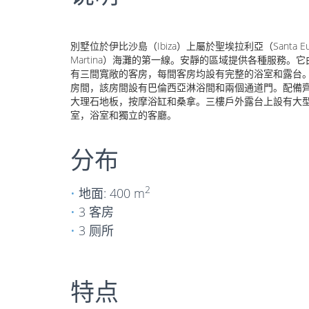
別墅位於伊比沙島（Ibiza）上屬於聖埃拉利亞（Santa Eul
Martina）海灘的第一線。安靜的區域提供各種服務。它
有三間寬敞的客房，每間客房均設有完整的浴室和露台
房間，該房間設有巴倫西亞淋浴間和兩個通道門。配備
大理石地板，按摩浴缸和桑拿。三樓戶外露台上設有大型
室，浴室和獨立的客廳。
分布
2
地面: 400 m
3 客房
3 厕所
特点