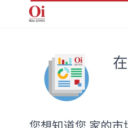
在
您想知道您 家的市