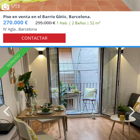
1
/13
Piso en venta en el Barrio Gòtic, Barcelona.
270.000 €
295.000 €
2
1 Hab. | 2 Baños | 52 m
N’ Agla , Barcelona
CONTACTAR