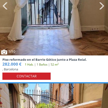
1
/10
Piso reformado en el Barrio Gótico junto a Plaza Reial.
282.000 €
2
1 Hab. | 1 Baños | 52 m
, Barcelona
CONTACTAR