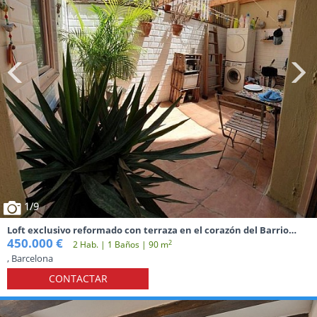
1
/9
Loft exclusivo reformado con terraza en el corazón del Barrio
Gótico de Barcelona
450.000 €
2
2 Hab. | 1 Baños | 90 m
, Barcelona
CONTACTAR