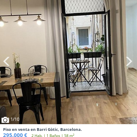
1
/10
Piso en venta en Barri Gòtic, Barcelona.
295.000 €
2
2 Hab. | 1 Baños | 58 m