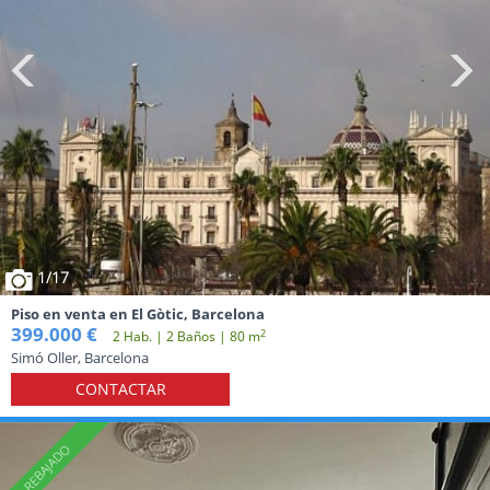
1
/17
Piso en venta en El Gòtic, Barcelona
399.000 €
2
2 Hab. | 2 Baños | 80 m
Simó Oller, Barcelona
CONTACTAR