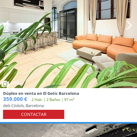
1
/18
Dúplex en venta en El Gotic Barcelona
359.000 €
2
2 Hab. | 2 Baños | 97 m
dels Còdols, Barcelona
CONTACTAR