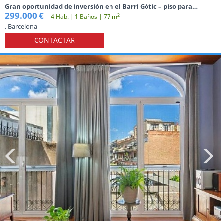
Gran oportunidad de inversión en el Barri Gòtic – piso para
reformar
299.000 €
2
4 Hab. | 1 Baños | 77 m
, Barcelona
CONTACTAR