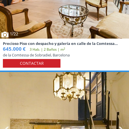
1
/22
Precioso Piso con despacho y galería en calle de la Comtessa
Sobradiel del Barrio Gótico, Barcelona
645.000 €
2
3 Hab. | 2 Baños | m
de la Comtessa de Sobradiel, Barcelona
CONTACTAR