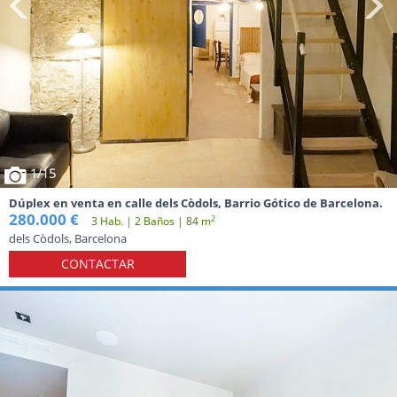
1
/15
Dúplex en venta en calle dels Còdols, Barrio Gótico de Barcelona.
280.000 €
2
3 Hab. | 2 Baños | 84 m
dels Còdols, Barcelona
CONTACTAR