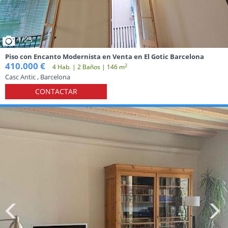
1
/23
Piso con Encanto Modernista en Venta en El Gotic Barcelona
410.000 €
2
4 Hab. | 2 Baños | 146 m
Casc Antic , Barcelona
CONTACTAR