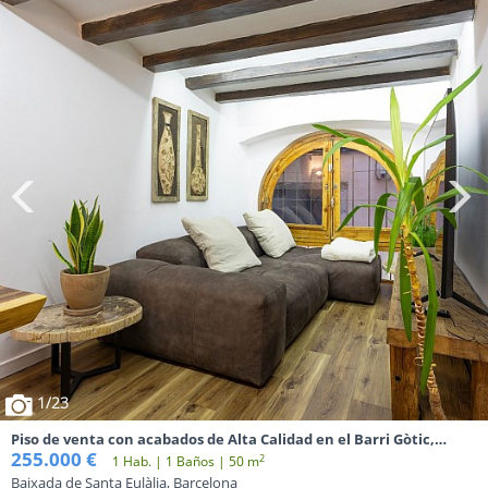
1
/23
Piso de venta con acabados de Alta Calidad en el Barri Gòtic,
Barcelona.
255.000 €
2
1 Hab. | 1 Baños | 50 m
Baixada de Santa Eulàlia, Barcelona