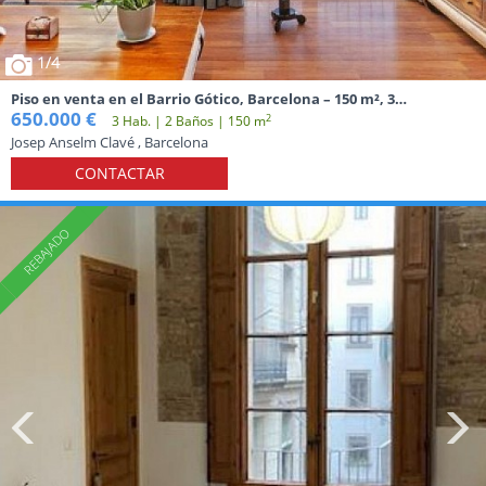
1
/4
Piso en venta en el Barrio Gótico, Barcelona – 150 m², 3
dormitorios y terraza comunitaria
650.000 €
2
3 Hab. | 2 Baños | 150 m
Josep Anselm Clavé , Barcelona
CONTACTAR