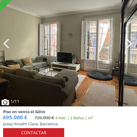
1
/11
Piso en venta el Gòtic
695.000 €
720.000 €
2
4 Hab. | 2 Baños | m
Josep Anselm Clave, Barcelona
CONTACTAR