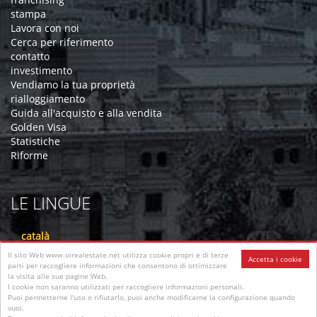
stampa
Lavora con noi
Cerca per riferimento
contatto
investimento
Vendiamo la tua proprietà
rialloggiamento
Guida all'acquisto e alla vendita
Golden Visa
Statistiche
Riforme
LE LINGUE
català
English
Il sito Web www.oirealestate.net utilizza cookie propri e di terze
Accetta i cookie
Portuges
parti per raccogliere informazioni che consentono di ottimizzare
la visita alle sue pagine Web.
French
I cookie non saranno utilizzati per raccogliere informazioni personali.
Deutsh
Puoi permetterne l'uso o rifiutarlo, puoi anche modificarne la configurazione quando
Italiano
vuoi.