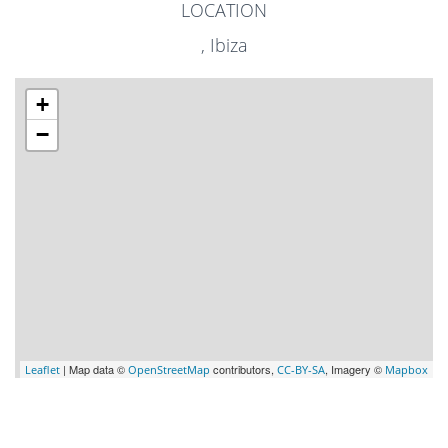
LOCATION
, Ibiza
+
−
| Map data ©
contributors,
, Imagery ©
Leaflet
OpenStreetMap
CC-BY-SA
Mapbox