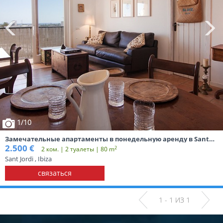
1
/10
Замечательные апартаменты в понедельную аренду в Sant
Jordi, Ибица
2.500 €
2
2 ком. | 2 туалеты | 80 m
Sant Jordi , Ibiza
связаться
1 - 1 ИЗ 1