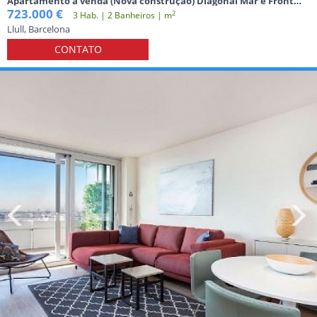
Apartamento à venda (Nova construção) Diagonal Mar e Front
Marítim de Poblenou Barcelona
723.000 €
2
3 Hab. | 2 Banheiros | m
Llull, Barcelona
CONTATO