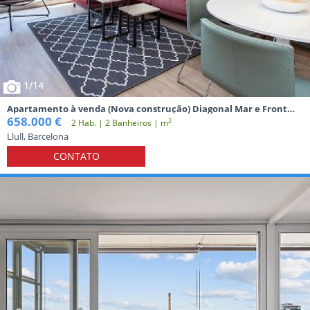
1
/14
Apartamento à venda (Nova construção) Diagonal Mar e Front
Marítim de Poblenou Barcelona
658.000 €
2
2 Hab. | 2 Banheiros | m
Llull, Barcelona
CONTATO