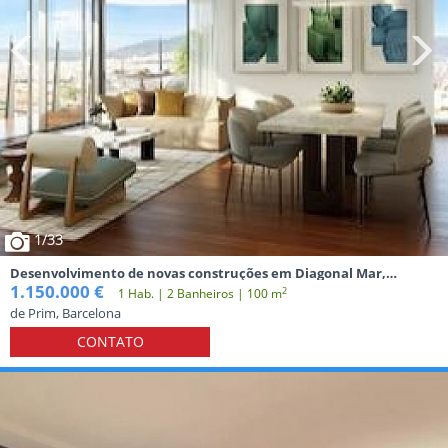
1
/33
Desenvolvimento de novas construções em Diagonal Mar,
Barcelona
1.150.000 €
2
1 Hab. | 2 Banheiros | 100 m
de Prim, Barcelona
CONTATO