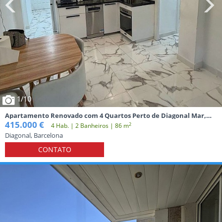
1
/10
Apartamento Renovado com 4 Quartos Perto de Diagonal Mar,
Metro, Elétrico e Praia em Barcelona
415.000 €
2
4 Hab. | 2 Banheiros | 86 m
Diagonal, Barcelona
CONTATO