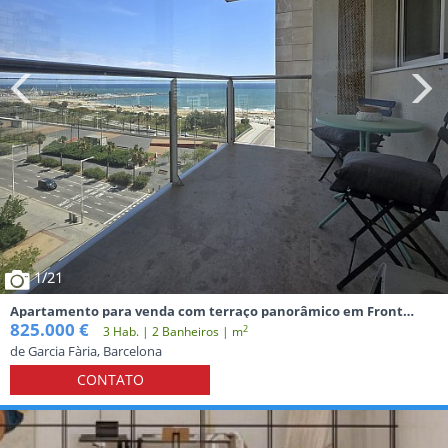
1
/21
Apartamento para venda com terraço panorâmico em Front
Marítim, Barcelona.
825.000 €
2
3 Hab. | 2 Banheiros | m
de Garcia Fària, Barcelona
CONTATO