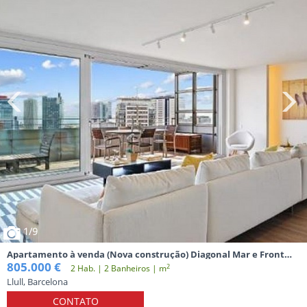
1
/9
Apartamento à venda (Nova construção) Diagonal Mar e Front
Marítim de Poblenou Barcelona
805.000 €
2
2 Hab. | 2 Banheiros | m
Llull, Barcelona
CONTATO