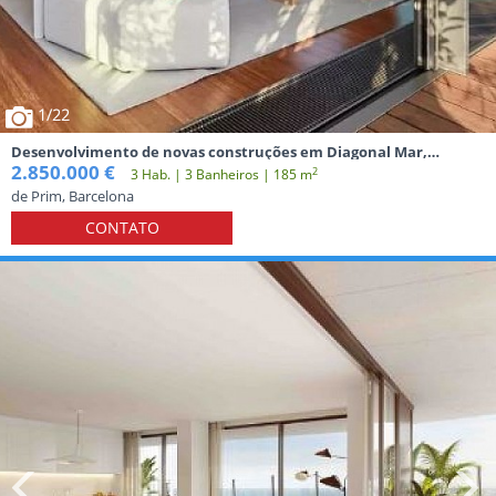
1
/22
Desenvolvimento de novas construções em Diagonal Mar,
Barcelona
2.850.000 €
2
3 Hab. | 3 Banheiros | 185 m
de Prim, Barcelona
CONTATO