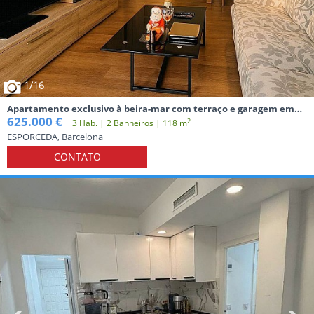
1
/16
Apartamento exclusivo à beira-mar com terraço e garagem em
Barcelona
625.000 €
2
3 Hab. | 2 Banheiros | 118 m
ESPORCEDA, Barcelona
CONTATO