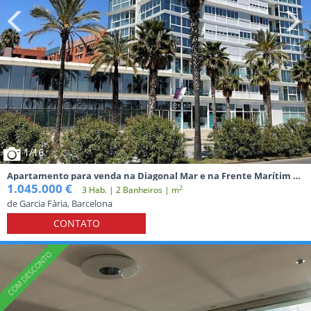
1
/16
Apartamento para venda na Diagonal Mar e na Frente Marítim de
Poblenou.
1.045.000 €
2
3 Hab. | 2 Banheiros | m
de Garcia Fària, Barcelona
CONTATO