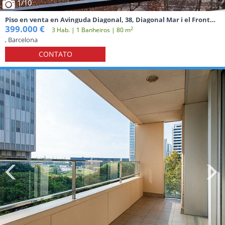
1
/10
Piso en venta en Avinguda Diagonal, 38, Diagonal Mar i el Front
Marítim del Poblenou
399.000 €
2
3 Hab. | 1 Banheiros | 80 m
, Barcelona
CONTATO