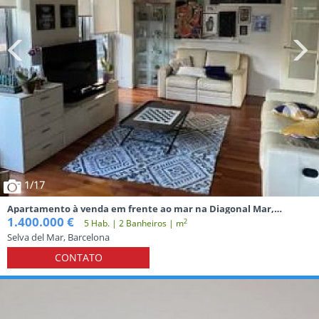
1
/17
Apartamento à venda em frente ao mar na Diagonal Mar,
Barcelona
1.400.000 €
2
5 Hab. | 2 Banheiros | m
Selva del Mar, Barcelona
CONTATO