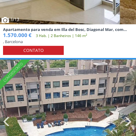
1
/13
Apartamento para venda em Illa del Bosc, Diagonal Mar, com
vistas incríveis de toda a cidade.
1.570.000 €
2
3 Hab. | 2 Banheiros | 146 m
, Barcelona
CONTATO