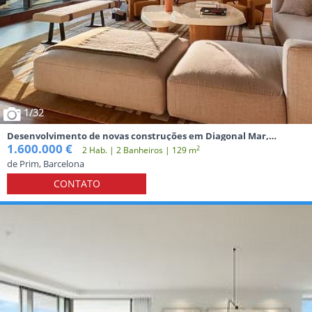
1
/32
Desenvolvimento de novas construções em Diagonal Mar,
Barcelona
1.600.000 €
2
2 Hab. | 2 Banheiros | 129 m
de Prim, Barcelona
CONTATO