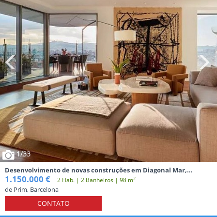
1
/33
Desenvolvimento de novas construções em Diagonal Mar,
Barcelona
1.150.000 €
2
2 Hab. | 2 Banheiros | 98 m
de Prim, Barcelona
CONTATO