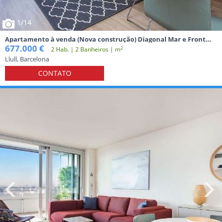
1
/14
Apartamento à venda (Nova construção) Diagonal Mar e Front
Marítim de Poblenou Barcelona
677.000 €
2
2 Hab. | 2 Banheiros | m
Llull, Barcelona
CONTATO