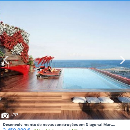
1
/33
Desenvolvimento de novas construções em Diagonal Mar,
Barcelona
2.450.000 €
2