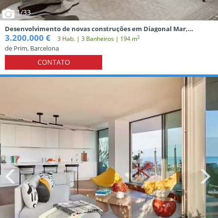
1
/33
Desenvolvimento de novas construções em Diagonal Mar,
Barcelona
3.200.000 €
2
3 Hab. | 3 Banheiros | 194 m
de Prim, Barcelona
CONTATO