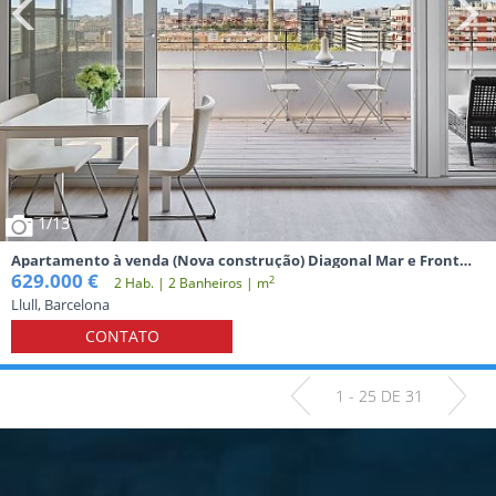
1
/13
Apartamento à venda (Nova construção) Diagonal Mar e Front
Marítim de Poblenou Barcelona
629.000 €
2
2 Hab. | 2 Banheiros | m
Llull, Barcelona
CONTATO
1 - 25 DE 31