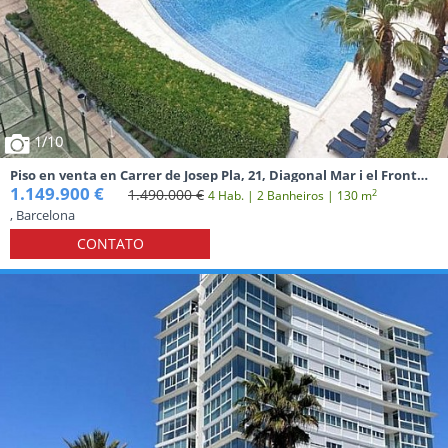
1
/10
Piso en venta en Carrer de Josep Pla, 21, Diagonal Mar i el Front
Marítim del Poblenou
1.149.900 €
1.490.000 €
2
4 Hab. | 2 Banheiros | 130 m
, Barcelona
CONTATO