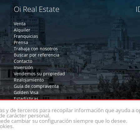
Oi Real Estate
I
Venta
Alquiler
Franquicias
Prensa
Trabaja con nosotros
Buscar por referencia
Contacto
Inversión
Vendemos su propiedad
Realojamiento
Guía de compraventa
Golden Visa
Estadísticas
Reformas
ias y de terceros para recopilar información que ayuda a op
de carácter personal.
uede cambiar su configuración siempre que lo desee.
okies.