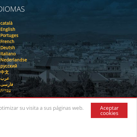
DIOMAS
català
English
Portuges
French
Deutsh
Italiano
Nederlandse
русский
中文
عرب
فارسی
עִברִית
Aceptar
timizar su visita a sus páginas web.
cookies