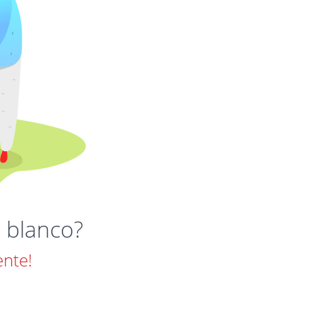
 blanco?
ente!