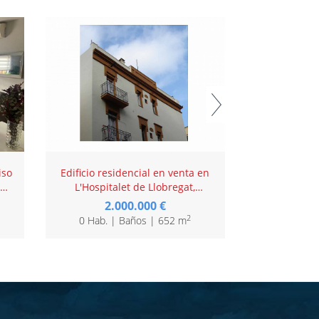
iso
Edificio residencial en venta en
Piso en aven
L'Hospitalet de Llobregat,
Planes Hospi
Barcelona
2.000.000 €
230.00
2
0 Hab. | Baños | 652 m
3 Hab.