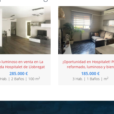
o luminoso en venta en La
¡Oportunidad en Hospitalet! P
ida Hospitalet de Llobregat
reformado, luminoso y bien
comunicado
285.000 €
185.000 €
2
2
 Hab. | 2 Baños | 100 m
3 Hab. | 1 Baños | m